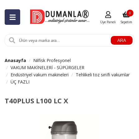
0
Üye Paneli
Sepetim
ARA
Anasayfa
Nilfisk Profesyonel
VAKUM MAKİNELERİ - SÜPÜRGELER
Endüstriyel vakum makineleri
Tehlikeli toz sınIfı vakumlar
ÜÇ FAZLI
T40PLUS L100 LC X