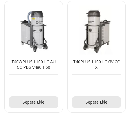
T40WPLUS L100 LC AU
T40PLUS L100 LC GV CC
CC PBS V480 H60
X
Teklif Al!
Teklif Al!
Sepete Ekle
Sepete Ekle