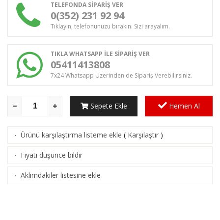
TELEFONDA SİPARİŞ VER
0(352) 231 92 94
Tıklayın, telefonunuzu bırakın. Sizi arayalım.
TIKLA WHATSAPP İLE SİPARİŞ VER
05411413808
7x24 Whatsapp Üzerinden de Sipariş Verebilirsiniz.
Sepete Ekle
Hemen Al
Ürünü karşılaştırma listeme ekle
(
Karşılaştır
)
·
Fiyatı düşünce bildir
·
Aklımdakiler listesine ekle
·