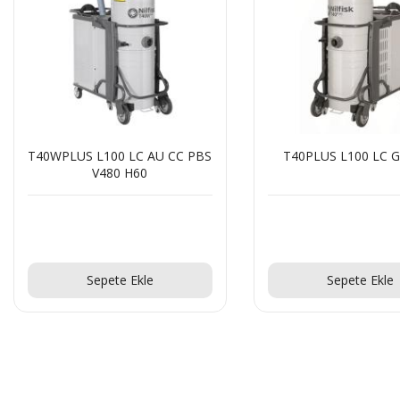
T40PLUS L100 LC GV CC X
T22PLUS L100 
Teklif Al!
Teklif Al
Sepete Ekle
Sepete Ek