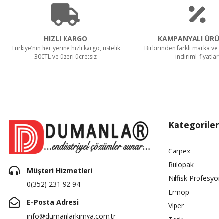
HIZLI KARGO
KAMPANYALI ÜRÜ
Türkiye’nin her yerine hızlı kargo, üstelik
Birbirinden farklı marka ve 
300TL ve üzeri ücretsiz
indirimli fiyatlar
Kategoriler
Carpex
Rulopak
Müşteri Hizmetleri
Nilfisk Profesyo
0(352) 231 92 94
Ermop
E-Posta Adresi
Viper
info@dumanlarkimya.com.tr