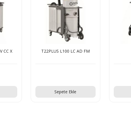
LC AD FM
CTT40 HC XX
!
Teklif Al!
le
Sepete Ekle