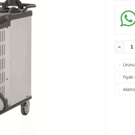
Ürünü 
·
Fiyatı
·
Aklımd
·