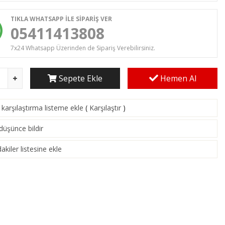
TIKLA WHATSAPP İLE SİPARİŞ VER
05411413808
7x24 Whatsapp Üzerinden de Sipariş Verebilirsiniz.
Sepete Ekle
Hemen Al
karşılaştırma listeme ekle
(
Karşılaştır
)
 düşünce bildir
akiler listesine ekle