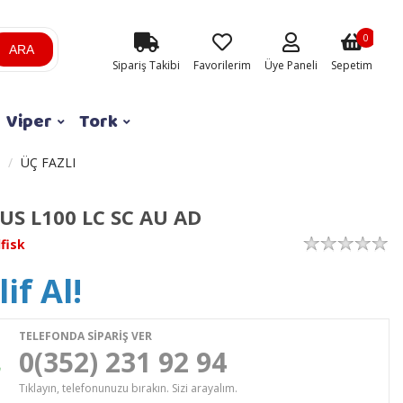
0
ARA
Sipariş Takibi
Favorilerim
Üye Paneli
Sepetim
Viper
Tork
ÜÇ FAZLI
US L100 LC SC AU AD
lfisk
if Al!
TELEFONDA SİPARİŞ VER
0(352) 231 92 94
Tıklayın, telefonunuzu bırakın. Sizi arayalım.