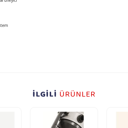
l üfleyici
istem
İLGİLİ
ÜRÜNLER