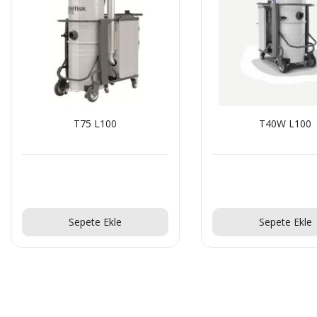
T75 L100
T40W L100
Teklif Al!
Teklif Al!
Sepete Ekle
Sepete Ekle