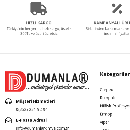
HIZLI KARGO
KAMPANYALI ÜRÜ
Türkiye’nin her yerine hızlı kargo, üstelik
Birbirinden farklı marka ve 
300TL ve üzeri ücretsiz
indirimli fiyatlar
Kategoriler
Carpex
Rulopak
Müşteri Hizmetleri
Nilfisk Profesyo
0(352) 231 92 94
Ermop
E-Posta Adresi
Viper
info@dumanlarkimya.com.tr