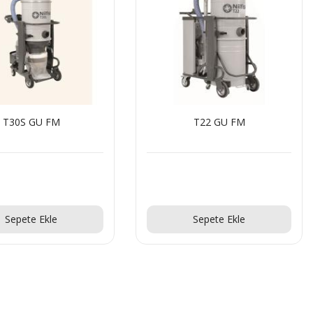
T30S GU FM
T22 GU FM
Teklif Al!
Teklif Al!
Sepete Ekle
Sepete Ekle