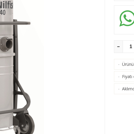
Ürünü 
·
Fiyatı
·
Aklımd
·