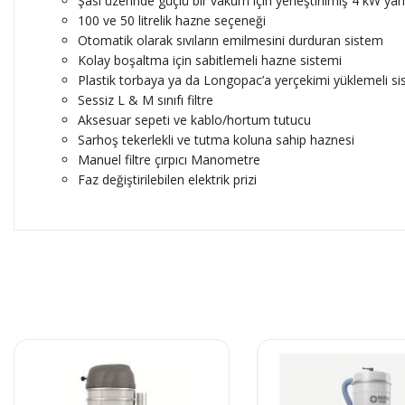
Şasi üzerinde güçlü bir vakum için yerleştirilmiş 4 kW yana
100 ve 50 litrelik hazne seçeneği
Otomatik olarak sıvıların emilmesini durduran sistem
Kolay boşaltma için sabitlemeli hazne sistemi
Plastik torbaya ya da Longopac’a yerçekimi yüklemeli s
Sessiz L & M sınıfı filtre
Aksesuar sepeti ve kablo/hortum tutucu
Sarhoş tekerlekli ve tutma koluna sahip haznesi
Manuel filtre çırpıcı Manometre
Faz değiştirilebilen elektrik prizi