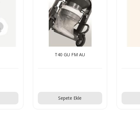
T40 GU FM AU
Teklif Al!
Sepete Ekle