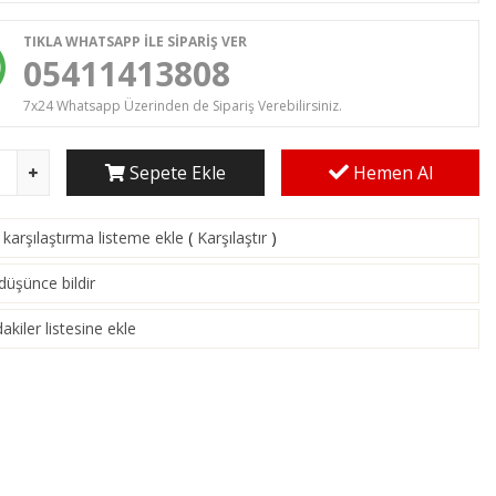
TIKLA WHATSAPP İLE SİPARİŞ VER
05411413808
7x24 Whatsapp Üzerinden de Sipariş Verebilirsiniz.
Sepete Ekle
Hemen Al
karşılaştırma listeme ekle
(
Karşılaştır
)
 düşünce bildir
akiler listesine ekle