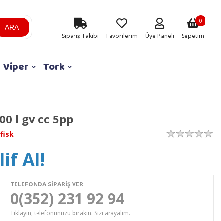
0
ARA
Sipariş Takibi
Favorilerim
Üye Paneli
Sepetim
Viper
Tork
00 l gv cc 5pp
lfisk
if Al!
TELEFONDA SİPARİŞ VER
0(352) 231 92 94
Tıklayın, telefonunuzu bırakın. Sizi arayalım.