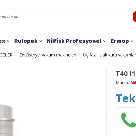
ex
Rulopak
Nilfisk Profesyonel
Ermop
GELER
Endüstriyel vakum makineleri
Üç fazlı ıslak kuru vakumlar
T40 l1
Marka:
Ni
Tekl