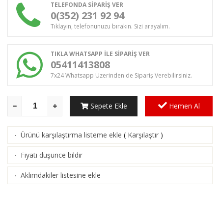
TELEFONDA SİPARİŞ VER
0(352) 231 92 94
Tıklayın, telefonunuzu bırakın. Sizi arayalım.
TIKLA WHATSAPP İLE SİPARİŞ VER
05411413808
7x24 Whatsapp Üzerinden de Sipariş Verebilirsiniz.
Sepete Ekle
Hemen Al
Ürünü karşılaştırma listeme ekle
(
Karşılaştır
)
·
Fiyatı düşünce bildir
·
Aklımdakiler listesine ekle
·