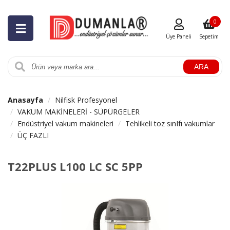
0
Üye Paneli
Sepetim
ARA
Anasayfa
Nilfisk Profesyonel
VAKUM MAKİNELERİ - SÜPÜRGELER
Endüstriyel vakum makineleri
Tehlikeli toz sınIfı vakumlar
ÜÇ FAZLI
T22PLUS L100 LC SC 5PP