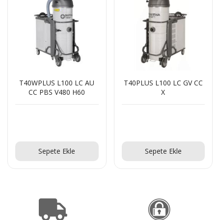
T40WPLUS L100 LC AU
T40PLUS L100 LC GV CC
CC PBS V480 H60
X
Teklif Al!
Teklif Al!
Sepete Ekle
Sepete Ekle