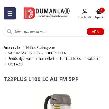
0
Üye Paneli
Sepetim
ARA
Anasayfa
Nilfisk Profesyonel
VAKUM MAKİNELERİ - SÜPÜRGELER
Endüstriyel vakum makineleri
Tehlikeli toz sınIfı vakumlar
ÜÇ FAZLI
T22PLUS L100 LC AU FM 5PP