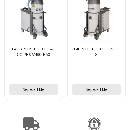
T40WPLUS L100 LC AU
T40PLUS L100 LC GV CC
CC PBS V480 H60
X
Teklif Al!
Teklif Al!
Sepete Ekle
Sepete Ekle