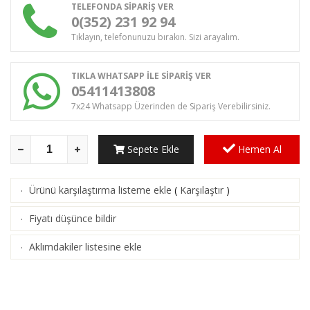
TELEFONDA SİPARİŞ VER
0(352) 231 92 94
Tıklayın, telefonunuzu bırakın. Sizi arayalım.
TIKLA WHATSAPP İLE SİPARİŞ VER
05411413808
7x24 Whatsapp Üzerinden de Sipariş Verebilirsiniz.
Sepete Ekle
Hemen Al
Ürünü karşılaştırma listeme ekle
(
Karşılaştır
)
·
Fiyatı düşünce bildir
·
Aklımdakiler listesine ekle
·