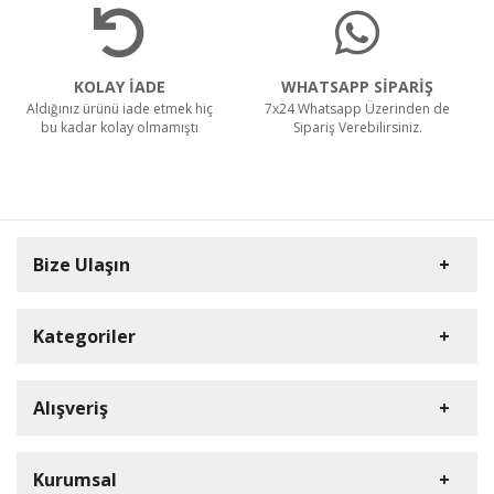
KOLAY İADE
WHATSAPP SİPARİŞ
Aldığınız ürünü iade etmek hiç
7x24 Whatsapp Üzerinden de
bu kadar kolay olmamıştı
Sipariş Verebilirsiniz.
Bize Ulaşın
Kategoriler
Carpex
Alışveriş
Rulopak
Müşteri Hizmetleri
Nilfisk Profesyonel
Sipariş Takibi
0(352) 231 92 94
Kurumsal
Ermop