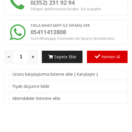
0(352) 231 92 94
Tıklayın, telefonunuzu bırakın. Sizi arayalım.
TIKLA WHATSAPP İLE SİPARİŞ VER
05411413808
7x24 Whatsapp Üzerinden de Sipariş Verebilirsiniz.
Sepete Ekle
Hemen Al
Ürünü karşılaştırma listeme ekle
(
Karşılaştır
)
·
Fiyatı düşünce bildir
·
Aklımdakiler listesine ekle
·