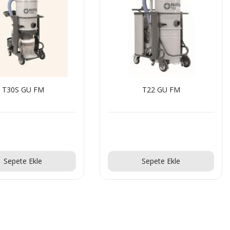
T30S GU FM
T22 GU FM
Teklif Al!
Teklif Al!
Sepete Ekle
Sepete Ekle