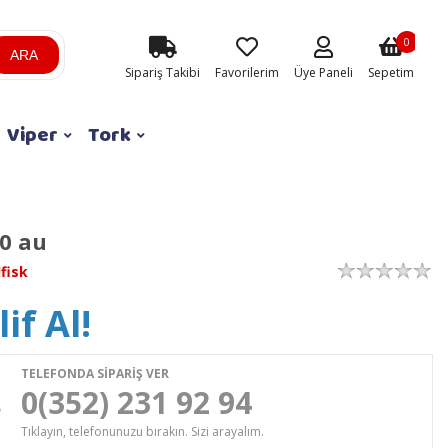
0
ARA
Sipariş Takibi
Favorilerim
Üye Paneli
Sepetim
Viper
Tork
50 au
lfisk
if Al!
TELEFONDA SİPARİŞ VER
0(352) 231 92 94
Tıklayın, telefonunuzu bırakın. Sizi arayalım.