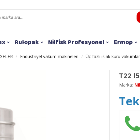
ex
Rulopak
Nilfisk Profesyonel
Ermop
GELER
Endüstriyel vakum makineleri
Üç fazlı ıslak kuru vakumlar
T22 l
Marka:
Ni
Tekl