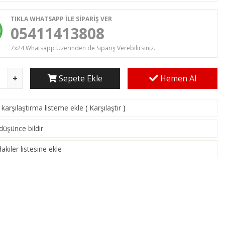
TIKLA WHATSAPP İLE SİPARİŞ VER
05411413808
7x24 Whatsapp Üzerinden de Sipariş Verebilirsiniz.
Sepete Ekle
Hemen Al
karşılaştırma listeme ekle
(
Karşılaştır
)
 düşünce bildir
akiler listesine ekle