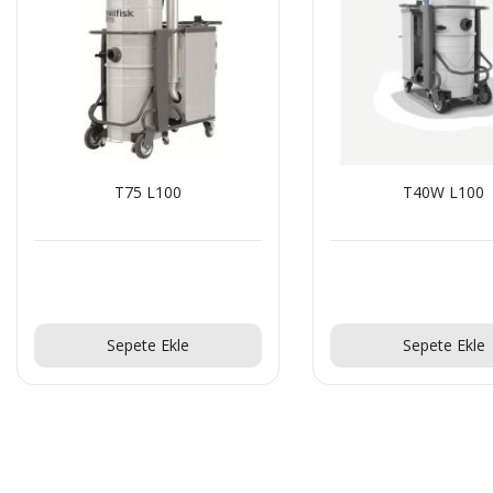
T75 L100
T40W L100
Teklif Al!
Teklif Al!
Sepete Ekle
Sepete Ekle