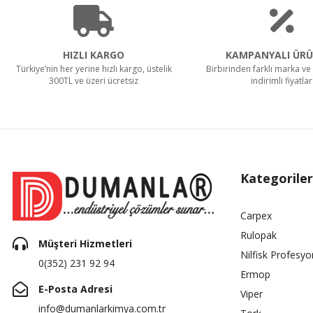
HIZLI KARGO
KAMPANYALI ÜRÜ
Türkiye’nin her yerine hızlı kargo, üstelik
Birbirinden farklı marka ve 
300TL ve üzeri ücretsiz
indirimli fiyatlar
Kategoriler
Carpex
Rulopak
Müşteri Hizmetleri
Nilfisk Profesyo
0(352) 231 92 94
Ermop
E-Posta Adresi
Viper
info@dumanlarkimya.com.tr