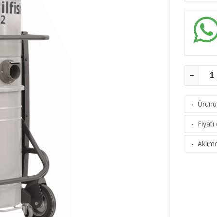
Ürünü 
·
Fiyatı
·
Aklımd
·