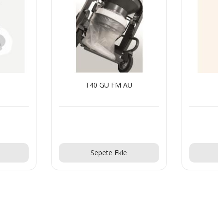
T40 GU FM AU
Teklif Al!
Sepete Ekle