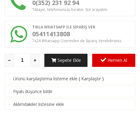
0(352) 231 92 94
Tıklayın, telefonunuzu bırakın. Sizi arayalım.
TIKLA WHATSAPP İLE SİPARİŞ VER
05411413808
7x24 Whatsapp Üzerinden de Sipariş Verebilirsiniz.
Sepete Ekle
Hemen Al
Ürünü karşılaştırma listeme ekle
(
Karşılaştır
)
·
Fiyatı düşünce bildir
·
Aklımdakiler listesine ekle
·