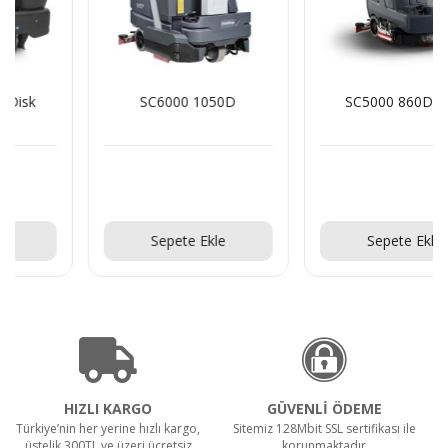
SC6000 1050D
SC5000 860D PKG
Teklif Al!
Teklif Al!
Sepete Ekle
Sepete Ekle
HIZLI KARGO
GÜVENLİ ÖDEME
Türkiye’nin her yerine hızlı kargo,
Sitemiz 128Mbit SSL sertifikası ile
üstelik 300TL ve üzeri ücretsiz
korunmaktadır