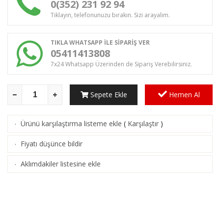
0(352) 231 92 94
Tıklayın, telefonunuzu bırakın. Sizi arayalım.
TIKLA WHATSAPP İLE SİPARİŞ VER
05411413808
7x24 Whatsapp Üzerinden de Sipariş Verebilirsiniz.
Sepete Ekle
Hemen Al
Ürünü karşılaştırma listeme ekle
(
Karşılaştır
)
·
Fiyatı düşünce bildir
·
Aklımdakiler listesine ekle
·