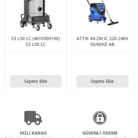
S3 L50 LC (4010300190)
ATTIX 44-2M IC 220-240V
S3 L50 LC
50/60HZ AB
Teklif Al!
Teklif Al!
Sepete Ekle
Sepete Ekle
HIZLI KARGO
GÜVENLİ ÖDEME