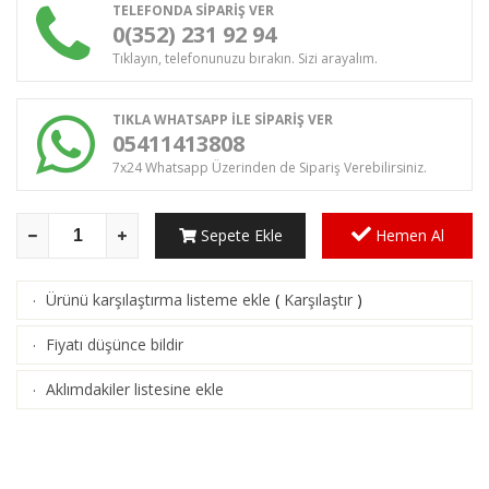
TELEFONDA SİPARİŞ VER
0(352) 231 92 94
Tıklayın, telefonunuzu bırakın. Sizi arayalım.
TIKLA WHATSAPP İLE SİPARİŞ VER
05411413808
7x24 Whatsapp Üzerinden de Sipariş Verebilirsiniz.
Sepete Ekle
Hemen Al
Ürünü karşılaştırma listeme ekle
(
Karşılaştır
)
·
Fiyatı düşünce bildir
·
Aklımdakiler listesine ekle
·