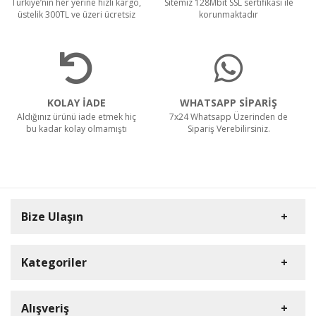
Türkiye’nin her yerine hızlı kargo,
Sitemiz 128Mbit SSL sertifikası ile
üstelik 300TL ve üzeri ücretsiz
korunmaktadır
KOLAY İADE
WHATSAPP SİPARİŞ
Aldığınız ürünü iade etmek hiç
7x24 Whatsapp Üzerinden de
bu kadar kolay olmamıştı
Sipariş Verebilirsiniz.
Bize Ulaşın
Kategoriler
Carpex
Alışveriş