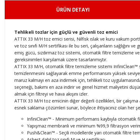
ÜRÜN DETAYI
Tehlikeli tozlar için güçlü ve güvenli toz emici
ATTIX 33 M/H toz emici serisi, Nilfisk ıslak ve kuru vakum portf
ve toz sınıfı M/H sertifikası ile bu seri, çalışanların sağlığını
emiş gücü, sızdırmaz toz sistemi, otomatik filtre temizleme ve diğ
gereksinimleri karşılamak üzere tasarlanmıştır.
ATTIX 33 M/H, otomatik filtre temizleme sistemi InfiniClean™ 
temizlenmesini sağlayarak emme performansını yüksek seviye
maruz kalmayı en aza indirmek için, tehlikeli toz uygulamasında
seçeneği, bakımı en aza indirir ve genel hizmet maliyetini düşü
almak için filtreyi ve hava akışını izler.
ATTIX 33 M/H toz emicinin diğer değerli özellikleri, bir çalış
esnek saklama çözümleri sunar, böylece ihtiyacınız olan her şey 
InfiniClean™ - Minimum performans kaybıyla otomatik fi
Yapışmaz membranlı ve minimum %99,9 filtrasyon verimli
Push&Clean™ - Seçili modellerde yarı otomatik filtre te
Asbest dahil toz sınıfı M ve H sertifikası