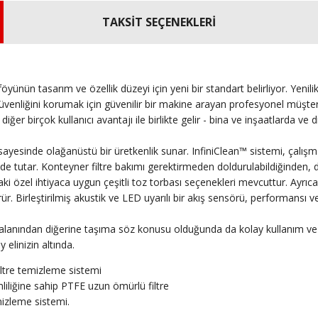
TAKSİT SEÇENEKLERİ
öyünün tasarım ve özellik düzeyi için yeni bir standart belirliyor.
Yenili
 ve güvenliğini korumak için güvenilir bir makine arayan profesyonel müşte
er birçok kullanıcı avantajı ile birlikte gelir - bina ve inşaatlarda ve di
sayesinde olağanüstü bir üretkenlik sunar.
InfiniClean™ sistemi, çalışma
de tutar.
Konteyner filtre bakımı gerektirmeden doldurulabildiğinden, 
ki özel ihtiyaca uygun çeşitli toz torbası seçenekleri mevcuttur.
Ayrıca
rür.
Birleştirilmiş akustik ve LED uyarılı bir akış sensörü, performansı
ma alanından diğerine taşıma söz konusu olduğunda da kolay kullanım ve
elinizin altında.
ltre temizleme sistemi
liğine sahip PTFE uzun ömürlü filtre
mizleme sistemi.