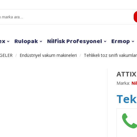
ex
Rulopak
Nilfisk Profesyonel
Ermop
GELER
Endüstriyel vakum makineleri
Tehlikeli toz sınIfı vakumlar
ATTIX
Marka:
Ni
Tekl