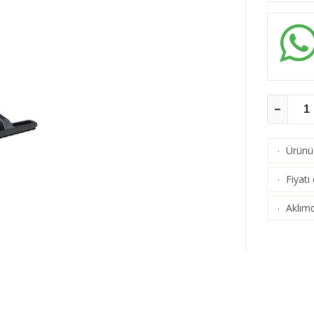
Ürünü 
·
Fiyatı
·
Aklımd
·