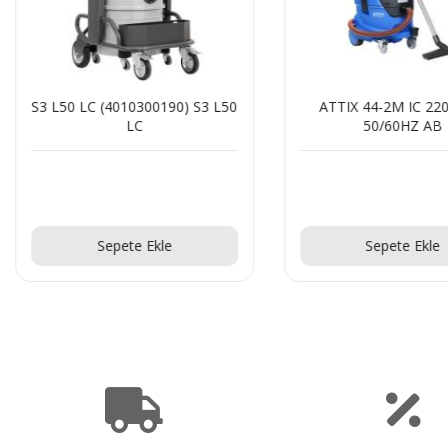
S3 L50 LC (4010300190) S3 L50
ATTIX 44-2M IC 22
LC
50/60HZ AB
Teklif Al!
Teklif Al!
Sepete Ekle
Sepete Ekle