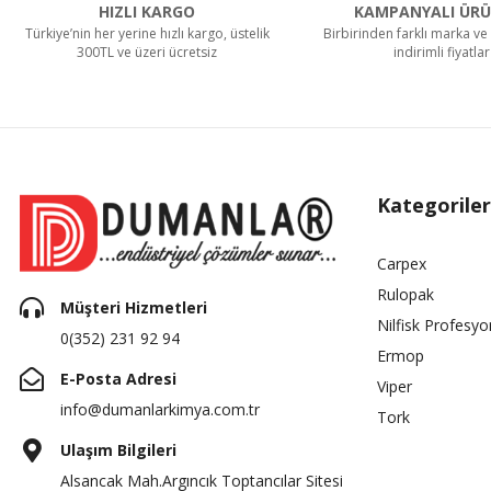
HIZLI KARGO
KAMPANYALI ÜRÜ
Türkiye’nin her yerine hızlı kargo, üstelik
Birbirinden farklı marka ve 
300TL ve üzeri ücretsiz
indirimli fiyatlar
Kategoriler
Carpex
Rulopak
Müşteri Hizmetleri
Nilfisk Profesyo
0(352) 231 92 94
Ermop
E-Posta Adresi
Viper
info@dumanlarkimya.com.tr
Tork
Ulaşım Bilgileri
Alsancak Mah.Argıncık Toptancılar Sitesi