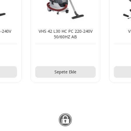
0-240V
VHS 42 L30 HC PC 220-240V
V
50/60HZ AB
Teklif Al!
Sepete Ekle