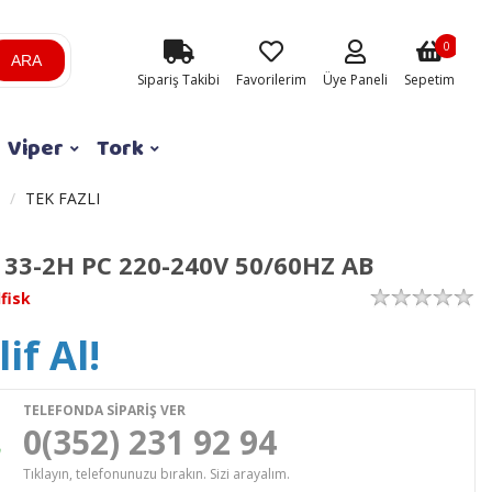
0
ARA
Sipariş Takibi
Favorilerim
Üye Paneli
Sepetim
Viper
Tork
TEK FAZLI
 33-2H PC 220-240V 50/60HZ AB
lfisk
if Al!
TELEFONDA SİPARİŞ VER
0(352) 231 92 94
Tıklayın, telefonunuzu bırakın. Sizi arayalım.