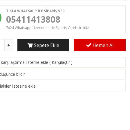
TIKLA WHATSAPP İLE SİPARİŞ VER
05411413808
7x24 Whatsapp Üzerinden de Sipariş Verebilirsiniz.
Sepete Ekle
Hemen Al
karşılaştırma listeme ekle
(
Karşılaştır
)
 düşünce bildir
akiler listesine ekle