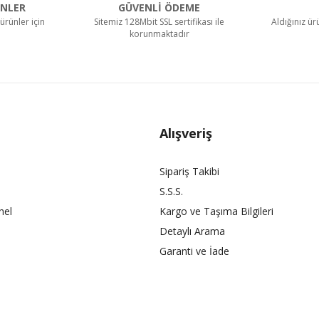
NLER
GÜVENLİ ÖDEME
ürünler için
Sitemiz 128Mbit SSL sertifikası ile
Aldığınız ü
korunmaktadır
Alışveriş
Sipariş Takibi
S.S.S.
nel
Kargo ve Taşıma Bilgileri
Detaylı Arama
Garanti ve İade