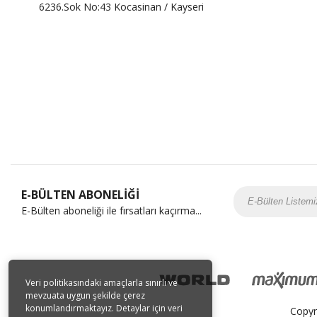
6236.Sok No:43 Kocasinan / Kayseri
E-BÜLTEN ABONELİĞİ
E-Bülten aboneliği ile fırsatları kaçırma...
Veri politikasındaki amaçlarla sınırlı ve
mevzuata uygun şekilde çerez
konumlandırmaktayız. Detaylar için veri
Copyr