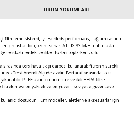
ÜRÜN YORUMLARI
kçi filtreleme sistemi, iyileştirilmiş performans, sağlam tasarım
riler için üstün bir çözüm sunar.
ATTIX 33 M/H, daha fazla
ğer endüstrilerdeki tehlikeli tozları toplarken zorlu
 sırasında ters hava akışı darbesi kullanarak filtrenin sürekli
duruş süresi önemli ölçüde azalır.
Bertaraf sırasında toza
 yıkanabilir PTFE uzun ömürlü filtre ve ikili HEPA filtre
 ve filtrelemeyi en yüksek ve en güvenli seviyede güvenceye
 kullanıcı dostudur.
Tüm modeller, aletler ve aksesuarlar için