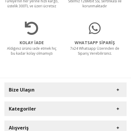
Türkiye’nin her yerine hızlı kargo,
Sitemiz 128Mbit SSL sertifikası ile
üstelik 300TL ve üzeri ücretsiz
korunmaktadır
KOLAY İADE
WHATSAPP SİPARİŞ
Aldığınız ürünü iade etmek hiç
7x24 Whatsapp Üzerinden de
bu kadar kolay olmamıştı
Sipariş Verebilirsiniz.
Bize Ulaşın
Kategoriler
Carpex
Alışveriş