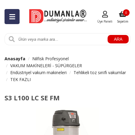
0
Üye Paneli
Sepetim
ARA
Anasayfa
Nilfisk Profesyonel
VAKUM MAKİNELERİ - SÜPÜRGELER
Endüstriyel vakum makineleri
Tehlikeli toz sınIfı vakumlar
TEK FAZLI
S3 L100 LC SE FM