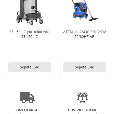
S3 L50 LC (4010300190)
ATTIX 44-2M IC 220-240V
S3 L50 LC
50/60HZ AB
Teklif Al!
Teklif Al!
Sepete Ekle
Sepete Ekle
HIZLI KARGO
GÜVENLİ ÖDEME