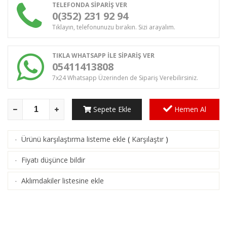
TELEFONDA SİPARİŞ VER
0(352) 231 92 94
Tıklayın, telefonunuzu bırakın. Sizi arayalım.
TIKLA WHATSAPP İLE SİPARİŞ VER
05411413808
7x24 Whatsapp Üzerinden de Sipariş Verebilirsiniz.
Sepete Ekle
Hemen Al
Ürünü karşılaştırma listeme ekle
(
Karşılaştır
)
·
Fiyatı düşünce bildir
·
Aklımdakiler listesine ekle
·