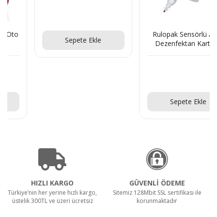
Teklif Al!
Rulopak Sensörlü Alkol
Sepete Ekle
Dezenfektan Kartuşu
4x1000 ml
Teklif Al!
Sepete Ekle
HIZLI KARGO
GÜVENLİ ÖDEME
Türkiye’nin her yerine hızlı kargo,
Sitemiz 128Mbit SSL sertifikası ile
üstelik 300TL ve üzeri ücretsiz
korunmaktadır