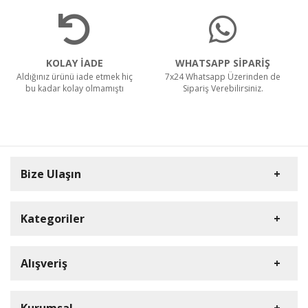
KOLAY İADE
WHATSAPP SİPARİŞ
Aldığınız ürünü iade etmek hiç
7x24 Whatsapp Üzerinden de
bu kadar kolay olmamıştı
Sipariş Verebilirsiniz.
Bize Ulaşın
Kategoriler
Carpex
Alışveriş
Rulopak
Müşteri Hizmetleri
Nilfisk Profesyonel
Sipariş Takibi
0(352) 231 92 94