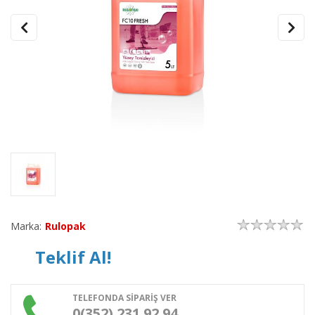
Marka:
Rulopak
Teklif Al!
TELEFONDA SİPARİŞ VER
0(352) 231 92 94