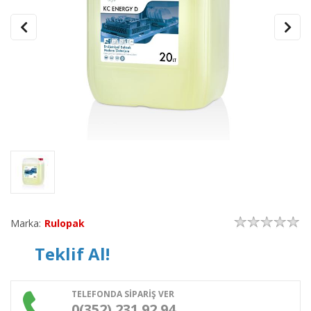
Marka:
Rulopak
Teklif Al!
TELEFONDA SİPARİŞ VER
0(352) 231 92 94