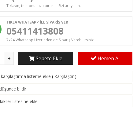
Tıklayın, telefonunuzu bırakın. Sizi arayalım.
TIKLA WHATSAPP İLE SİPARİŞ VER
05411413808
7x24 Whatsapp Üzerinden de Sipariş Verebilirsiniz.
Sepete Ekle
Hemen Al
karşılaştırma listeme ekle
(
Karşılaştır
)
 düşünce bildir
akiler listesine ekle