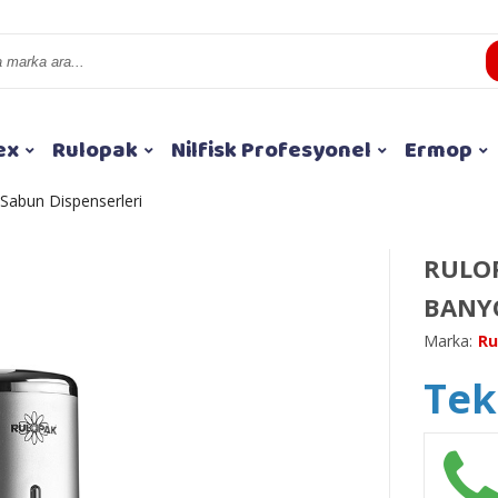
ex
Rulopak
Nilfisk Profesyonel
Ermop
ı Sabun Dispenserleri
RULOP
BANYO
Marka:
Ru
Tekl