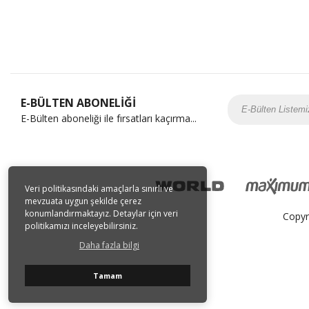
E-BÜLTEN ABONELİĞİ
E-Bülten aboneliği ile fırsatları kaçırma...
Veri politikasındaki amaçlarla sınırlı ve
mevzuata uygun şekilde çerez
konumlandırmaktayız. Detaylar için veri
Copyr
politikamızı inceleyebilirsiniz.
Daha fazla bilgi
Tamam