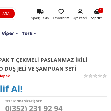
0
ARA
Sipariş Takibi
Favorilerim
Üye Paneli
Sepetim
Viper
Tork
AK T ÇEKMELİ PASLANMAZ İKİLİ
 DUŞ JELİ VE ŞAMPUAN SETİ
lopak
if Al!
TELEFONDA SİPARİŞ VER
0(352) 231 92 94