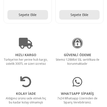
Teklif Al!
Teklif Al!
Sepete Ekle
Sepete Ekle
HIZLI KARGO
GÜVENLİ ÖDEME
Türkiye’nin her yerine hızlı kargo,
Sitemiz 128Mbit SSL sertifikası ile
üstelik 300TL ve üzeri ücretsiz
korunmaktadır
KOLAY İADE
WHATSAPP SİPARİŞ
Aldığınız ürünü iade etmek hiç
7x24 Whatsapp Üzerinden de
bu kadar kolay olmamıştı
Sipariş Verebilirsiniz.