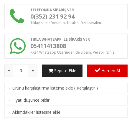
TELEFONDA SİPARİŞ VER
0(352) 231 92 94
Tıklayın, telefonunuzu bırakın. Sizi arayalım.
TIKLA WHATSAPP İLE SİPARİŞ VER
05411413808
7x24 Whatsapp Üzerinden de Sipariş Verebilirsiniz.
Sepete Ekle
Hemen Al
Ürünü karşılaştırma listeme ekle
(
Karşılaştır
)
·
Fiyatı düşünce bildir
·
Aklımdakiler listesine ekle
·