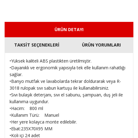
ÜRÜN DETAYI
TAKSİT SEÇENEKLERİ
ÜRÜN YORUMLARI
•Yüksek kaliteli ABS plastikten üretilmiştir.
•Dayanıklı ve ergonomik yapısıyla tek elle kullanım rahatlığı
sağlar.
•Banyo mutfak ve lavabolarda tekrar doldurarak veya R-
3018 rulopak sıvı sabun kartuşu ile kullanabilirsiniz.
•Sıvı bulaşık deterjanı, sıvı el sabunu, şampuan, duş jeli ile
kullanıma uygundur.
•Hacim: 800 ml
•Kullanım Türü: Manuel
•Her yere kolayca monte edilebilir.
•Ebat:235X70X95 MM
•Koli içi 24 adet