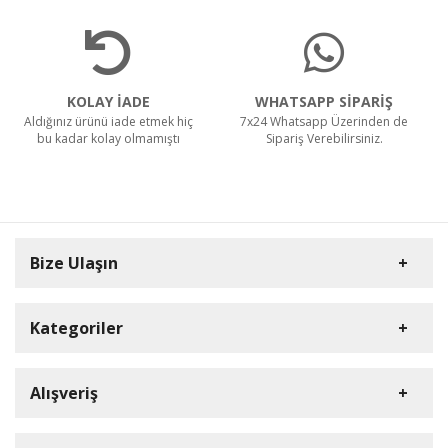
KOLAY İADE
WHATSAPP SİPARİŞ
Aldığınız ürünü iade etmek hiç
7x24 Whatsapp Üzerinden de
bu kadar kolay olmamıştı
Sipariş Verebilirsiniz.
Bize Ulaşın
Kategoriler
Carpex
Alışveriş
Rulopak
Müşteri Hizmetleri
Nilfisk Profesyonel
Sipariş Takibi