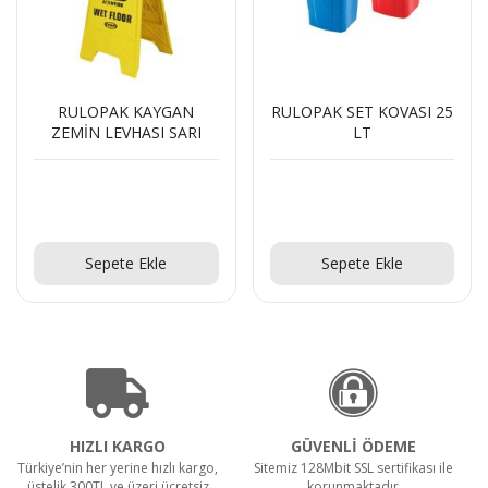
RULOPAK KAYGAN
RULOPAK SET KOVASI 25
ZEMİN LEVHASI SARI
LT
Teklif Al!
Teklif Al!
Sepete Ekle
Sepete Ekle
HIZLI KARGO
GÜVENLİ ÖDEME
Türkiye’nin her yerine hızlı kargo,
Sitemiz 128Mbit SSL sertifikası ile
üstelik 300TL ve üzeri ücretsiz
korunmaktadır