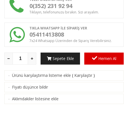
0(352) 231 92 94
Tıklayın, telefonunuzu bırakın. Sizi arayalım.
TIKLA WHATSAPP İLE SİPARİŞ VER
05411413808
7x24 Whatsapp Üzerinden de Sipariş Verebilirsiniz.
Sepete Ekle
Hemen Al
Ürünü karşılaştırma listeme ekle
(
Karşılaştır
)
·
Fiyatı düşünce bildir
·
Aklımdakiler listesine ekle
·