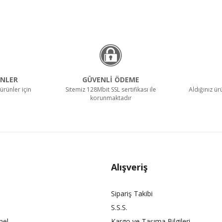
NLER
GÜVENLİ ÖDEME
ürünler için
Sitemiz 128Mbit SSL sertifikası ile
Aldığınız ü
korunmaktadır
Alışveriş
Sipariş Takibi
S.S.S.
nel
Kargo ve Taşıma Bilgileri