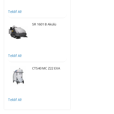
Teklif Al!
SR 1601 B Akülü
Teklif Al!
CTS40 MC Z22 EXA
Teklif Al!