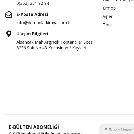
0(352) 231 92 94
Ermop
E-Posta Adresi
Viper
info@dumanlarkimya.com.tr
Tork
Ulaşım Bilgileri
Alsancak Mah.Argıncık Toptancılar Sitesi
6236.Sok No:43 Kocasinan / Kayseri
E-BÜLTEN ABONELİĞİ
E-Bülten aboneliği ile fırsatları kaçırma...