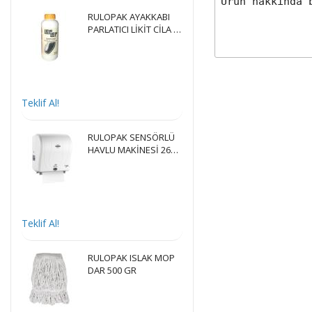
RULOPAK AYAKKABI
PARLATICI LİKİT CİLA 1
LT
Teklif Al!
RULOPAK SENSÖRLÜ
HAVLU MAKİNESİ 26
CM - BEYAZ
Teklif Al!
RULOPAK ISLAK MOP
DAR 500 GR