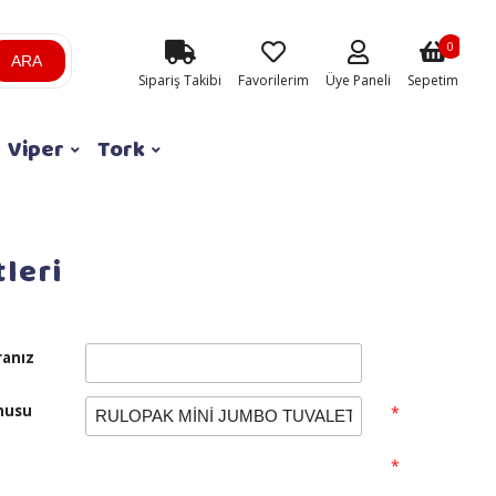
0
ARA
Sipariş Takibi
Favorilerim
Üye Paneli
Sepetim
Viper
Tork
leri
anız
nusu
*
n
*