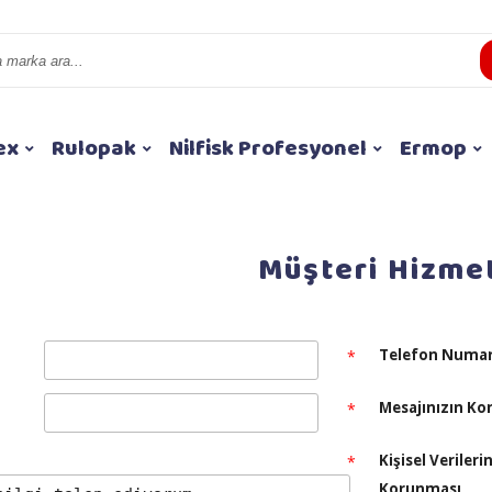
ex
Rulopak
Nilfisk Profesyonel
Ermop
Müşteri Hizmet
Telefon Numar
*
Mesajınızın Ko
*
Kişisel Verileri
*
Korunması