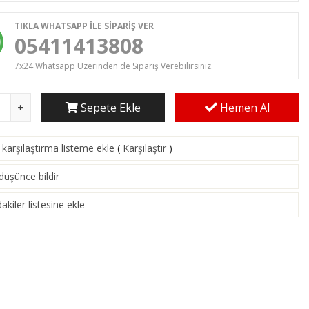
TIKLA WHATSAPP İLE SİPARİŞ VER
05411413808
7x24 Whatsapp Üzerinden de Sipariş Verebilirsiniz.
Sepete Ekle
Hemen Al
karşılaştırma listeme ekle
(
Karşılaştır
)
 düşünce bildir
akiler listesine ekle