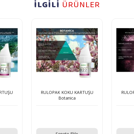
İLGİLİ
ÜRÜNLER
RTUŞU
RULOPAK KOKU KARTUŞU
RULO
Botanica
Teklif Al!
Sepete Ekle