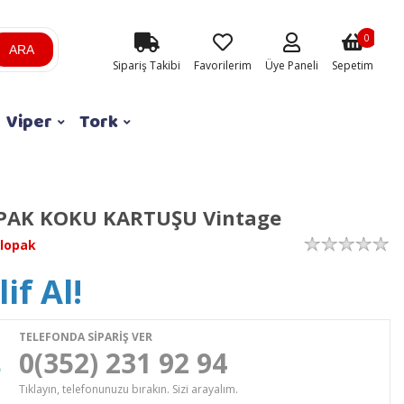
0
ARA
Sipariş Takibi
Favorilerim
Üye Paneli
Sepetim
Viper
Tork
PAK KOKU KARTUŞU Vintage
lopak
if Al!
TELEFONDA SİPARİŞ VER
0(352) 231 92 94
Tıklayın, telefonunuzu bırakın. Sizi arayalım.