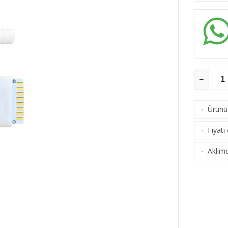
Ürünü 
·
Fiyatı
·
Aklımd
·