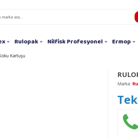
ex
Rulopak
Nilfisk Profesyonel
Ermop
Koku Kartuşu
RULO
Marka:
Ru
Tekl