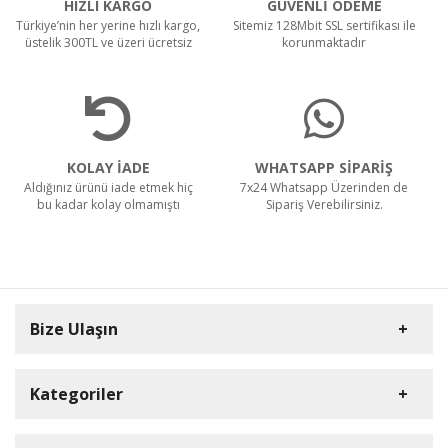
HIZLI KARGO
GÜVENLİ ÖDEME
Türkiye’nin her yerine hızlı kargo,
Sitemiz 128Mbit SSL sertifikası ile
üstelik 300TL ve üzeri ücretsiz
korunmaktadır
KOLAY İADE
WHATSAPP SİPARİŞ
Aldığınız ürünü iade etmek hiç
7x24 Whatsapp Üzerinden de
bu kadar kolay olmamıştı
Sipariş Verebilirsiniz.
Bize Ulaşın
Kategoriler
Carpex