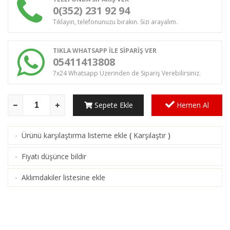
0(352) 231 92 94
Tıklayın, telefonunuzu bırakın. Sizi arayalım.
TIKLA WHATSAPP İLE SİPARİŞ VER
05411413808
7x24 Whatsapp Üzerinden de Sipariş Verebilirsiniz.
Sepete Ekle
Hemen Al
Ürünü karşılaştırma listeme ekle
(
Karşılaştır
)
·
Fiyatı düşünce bildir
·
Aklımdakiler listesine ekle
·