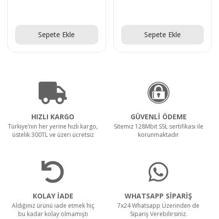
Teklif Al!
Teklif Al!
Sepete Ekle
Sepete Ekle
HIZLI KARGO
GÜVENLİ ÖDEME
Türkiye’nin her yerine hızlı kargo,
Sitemiz 128Mbit SSL sertifikası ile
üstelik 300TL ve üzeri ücretsiz
korunmaktadır
KOLAY İADE
WHATSAPP SİPARİŞ
Aldığınız ürünü iade etmek hiç
7x24 Whatsapp Üzerinden de
bu kadar kolay olmamıştı
Sipariş Verebilirsiniz.