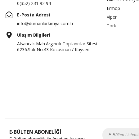
0(352) 231 92 94
Ermop
E-Posta Adresi
Viper
info@dumanlarkimya.com.tr
Tork
Ulaşım Bilgileri
Alsancak Mah.Argıncık Toptancılar Sitesi
6236.Sok No:43 Kocasinan / Kayseri
E-BÜLTEN ABONELİĞİ
E-Bülten aboneliği ile fırsatları kaçırma...