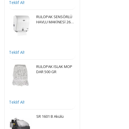
Teklif Al!
RULOPAK SENSÖRLÜ
HAVLU MAKİNESİ 26
CM - BEYAZ
Teklif Al!
RULOPAK ISLAK MOP
DAR 500 GR
Teklif Al!
SR 1601 B Akülü