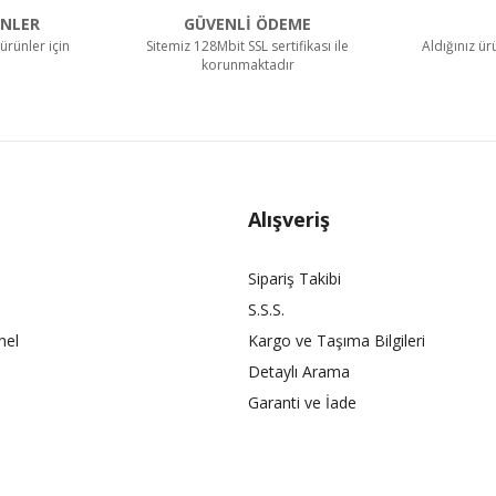
NLER
GÜVENLİ ÖDEME
ürünler için
Sitemiz 128Mbit SSL sertifikası ile
Aldığınız ü
korunmaktadır
Alışveriş
Sipariş Takibi
S.S.S.
nel
Kargo ve Taşıma Bilgileri
Detaylı Arama
Garanti ve İade