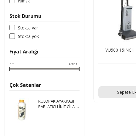
Nilfisk
Stok Durumu
Stokta var
Stokta yok
VU500 15INCH
Fiyat Aralığı
0
TL
6890
TL
Çok Satanlar
Teklif Al
Sepete Ek
RULOPAK AYAKKABI
PARLATICI LİKİT CİLA 1
LT