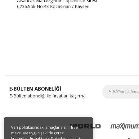
Alsancak Mah.Argıncık Toptancılar Sitesi
6236.Sok No:43 Kocasinan / Kayseri
E-BÜLTEN ABONELİĞİ
E-Bülten aboneliği ile fırsatları kaçırma...
Veri politikasındaki amaçlarla sınırlı ve
mevzuata uygun şekilde çerez
konumlandırmaktayız. Detaylar için veri