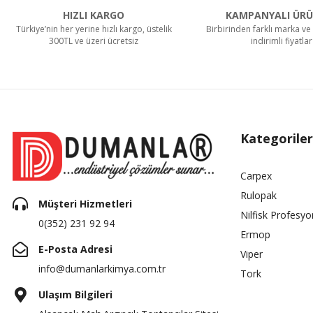
HIZLI KARGO
KAMPANYALI ÜRÜ
Türkiye’nin her yerine hızlı kargo, üstelik
Birbirinden farklı marka ve 
300TL ve üzeri ücretsiz
indirimli fiyatlar
Kategoriler
Carpex
Rulopak
Müşteri Hizmetleri
Nilfisk Profesyo
0(352) 231 92 94
Ermop
E-Posta Adresi
Viper
info@dumanlarkimya.com.tr
Tork
Ulaşım Bilgileri