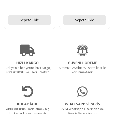
Teklif Al!
Teklif Al!
Sepete Ekle
Sepete Ekle
HIZLI KARGO
GÜVENLİ ÖDEME
Türkiye’nin her yerine hızlı kargo,
Sitemiz 128Mbit SSL sertifikası ile
üstelik 300TL ve üzeri ücretsiz
korunmaktadır
KOLAY İADE
WHATSAPP SİPARİŞ
Aldığınız ürünü iade etmek hiç
7x24 Whatsapp Üzerinden de
bu kadar kolay olmamıştı
Sipariş Verebilirsiniz.