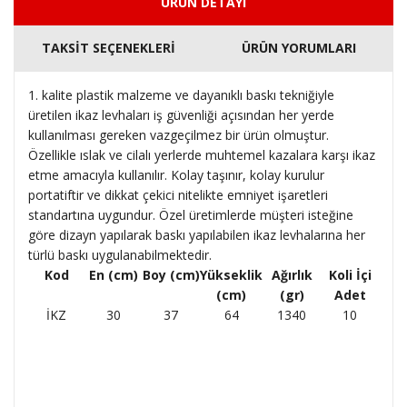
ÜRÜN DETAYI
TAKSİT SEÇENEKLERİ
ÜRÜN YORUMLARI
1. kalite plastik malzeme ve dayanıklı baskı tekniğiyle
üretilen ikaz levhaları iş güvenliği açısından her yerde
kullanılması gereken vazgeçilmez bir ürün olmuştur.
Özellikle ıslak ve cilalı yerlerde muhtemel kazalara karşı ikaz
etme amacıyla kullanılır. Kolay taşınır, kolay kurulur
portatiftir ve dikkat çekici nitelikte emniyet işaretleri
standartına uygundur. Özel üretimlerde müşteri isteğine
göre dizayn yapılarak baskı yapılabilen ikaz levhalarına her
türlü baskı uygulanabilmektedir.
Kod
En (cm)
Boy (cm)
Yükseklik
Ağırlık
Koli İçi
(cm)
(gr)
Adet
İKZ
30
37
64
1340
10