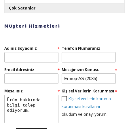
Çok Satanlar
RULOPAK AYAKKABI PARLATICI LİKİT CİLA 1 LT
Müşteri Hizmetleri
Adınız Soyadınız
Telefon Numaranız
*
Teklif Al!
Email Adresiniz
RULOPAK SENSÖRLÜ HAVLU MAKİNESİ 26 CM -
Mesajınızın Konusu
*
*
BEYAZ
Mesajınız
Kişisel Verilerin Korunması
*
*
Kişisel verilerin koruma
Teklif Al!
korunması kurallarını
okudum ve onaylıyorum.
RULOPAK ISLAK MOP DAR 500 GR