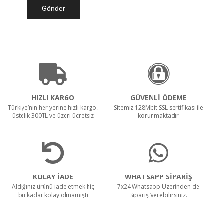
Teklif Al!
SR 1601 B Akülü
HIZLI KARGO
GÜVENLİ ÖDEME
Türkiye’nin her yerine hızlı kargo,
Sitemiz 128Mbit SSL sertifikası ile
üstelik 300TL ve üzeri ücretsiz
korunmaktadır
Teklif Al!
CTS40 MC Z22 EXA
KOLAY İADE
WHATSAPP SİPARİŞ
Aldığınız ürünü iade etmek hiç
7x24 Whatsapp Üzerinden de
bu kadar kolay olmamıştı
Sipariş Verebilirsiniz.
Teklif Al!