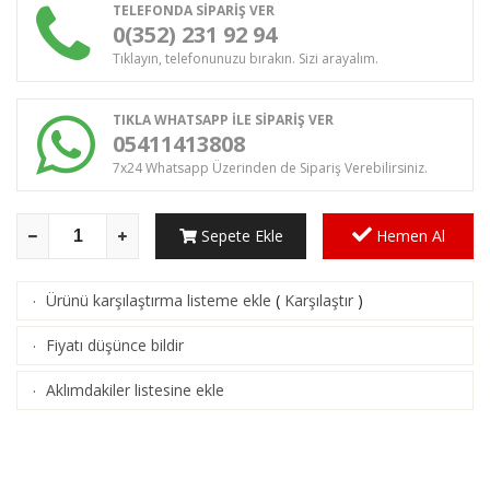
TELEFONDA SİPARİŞ VER
0(352) 231 92 94
Tıklayın, telefonunuzu bırakın. Sizi arayalım.
TIKLA WHATSAPP İLE SİPARİŞ VER
05411413808
7x24 Whatsapp Üzerinden de Sipariş Verebilirsiniz.
Sepete Ekle
Hemen Al
Ürünü karşılaştırma listeme ekle
(
Karşılaştır
)
·
Fiyatı düşünce bildir
·
Aklımdakiler listesine ekle
·