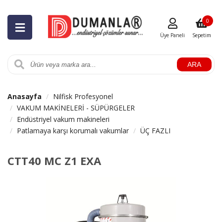
0
Üye Paneli
Sepetim
ARA
Anasayfa
Nilfisk Profesyonel
VAKUM MAKİNELERİ - SÜPÜRGELER
Endüstriyel vakum makineleri
Patlamaya karşı korumalı vakumlar
ÜÇ FAZLI
CTT40 MC Z1 EXA