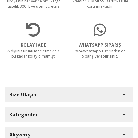
Türkiye’nin her yerine hızlı kargo,
Sitemiz 128Mbit SSL sertifikası ile
üstelik 300TL ve üzeri ücretsiz
korunmaktadır
KOLAY İADE
WHATSAPP SİPARİŞ
Aldığınız ürünü iade etmek hiç
7x24 Whatsapp Üzerinden de
bu kadar kolay olmamıştı
Sipariş Verebilirsiniz.
Bize Ulaşın
Kategoriler
Carpex
Alışveriş