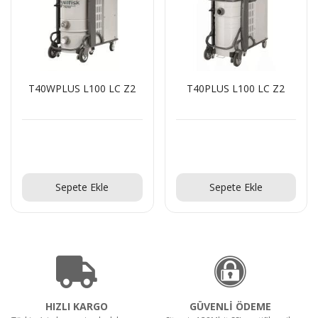
 LC Z2
T40PLUS L100 LC Z2
T22PLUS L100 L
Teklif Al!
Teklif Al!
le
Sepete Ekle
Sepete Ekle
HIZLI KARGO
GÜVENLİ ÖDEME