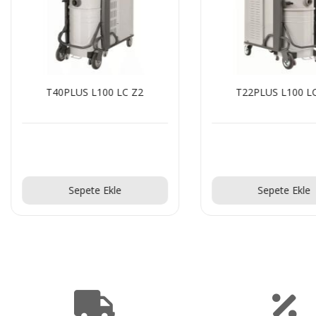
T40PLUS L100 LC Z2
T22PLUS L100 L
Teklif Al!
Teklif Al!
Sepete Ekle
Sepete Ekle