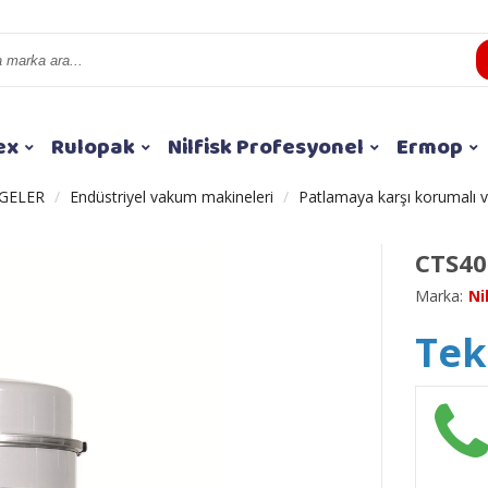
ex
Rulopak
Nilfisk Profesyonel
Ermop
GELER
Endüstriyel vakum makineleri
Patlamaya karşı korumalı 
CTS40
Marka:
Ni
Tekl