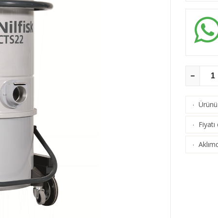
Ürünü 
·
Fiyatı
·
Aklımd
·