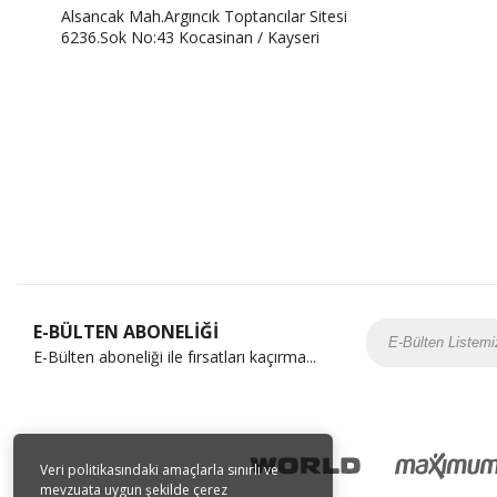
Alsancak Mah.Argıncık Toptancılar Sitesi
6236.Sok No:43 Kocasinan / Kayseri
E-BÜLTEN ABONELİĞİ
E-Bülten aboneliği ile fırsatları kaçırma...
Veri politikasındaki amaçlarla sınırlı ve
mevzuata uygun şekilde çerez