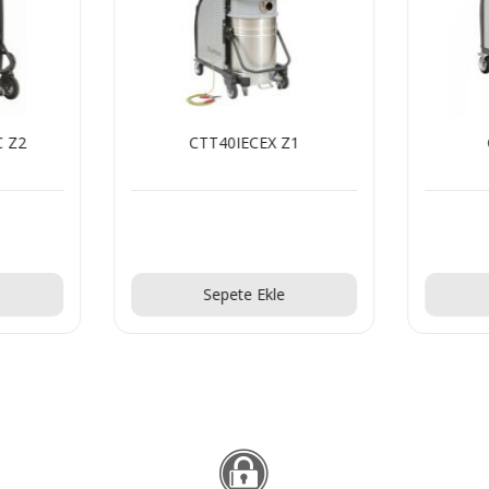
C Z2
CTT40IECEX Z1
Teklif Al!
Sepete Ekle