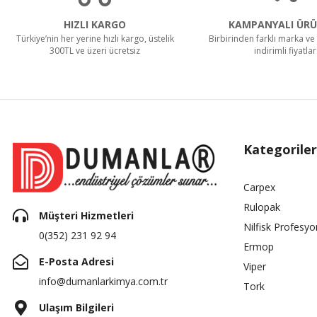
HIZLI KARGO
KAMPANYALI ÜRÜ
Türkiye’nin her yerine hızlı kargo, üstelik
Birbirinden farklı marka ve 
300TL ve üzeri ücretsiz
indirimli fiyatlar
Kategoriler
Carpex
Rulopak
Müşteri Hizmetleri
Nilfisk Profesyo
0(352) 231 92 94
Ermop
E-Posta Adresi
Viper
info@dumanlarkimya.com.tr
Tork
Ulaşım Bilgileri