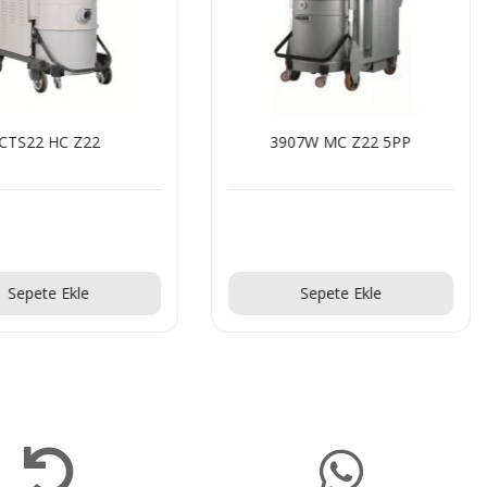
CTS22 HC Z22
3907W MC Z22 5PP
Teklif Al!
Teklif Al!
Sepete Ekle
Sepete Ekle