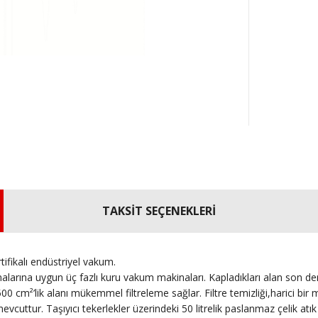
TAKSİT SEÇENEKLERİ
ifikalı endüstriyel vakum.
ına uygun üç fazlı kuru vakum makinaları. Kapladıkları alan son derec
00 cm²’lik alanı mükemmel filtreleme sağlar. Filtre temizliği,harici bir man
uttur. Taşıyıcı tekerlekler üzerindeki 50 litrelik paslanmaz çelik atık 