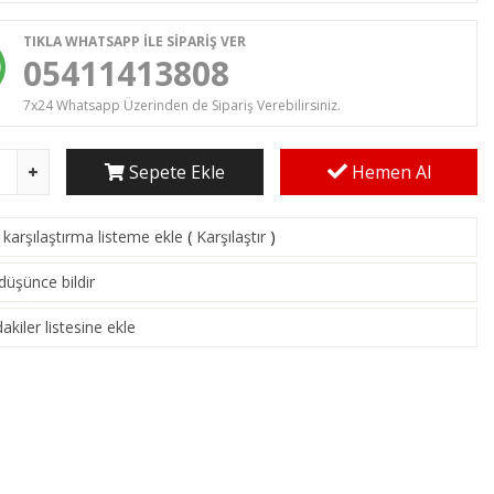
TIKLA WHATSAPP İLE SİPARİŞ VER
05411413808
7x24 Whatsapp Üzerinden de Sipariş Verebilirsiniz.
Sepete Ekle
Hemen Al
karşılaştırma listeme ekle
(
Karşılaştır
)
 düşünce bildir
akiler listesine ekle