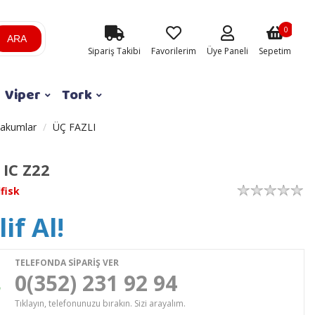
0
ARA
Sipariş Takibi
Favorilerim
Üye Paneli
Sepetim
Viper
Tork
vakumlar
ÜÇ FAZLI
 IC Z22
lfisk
if Al!
TELEFONDA SİPARİŞ VER
0(352) 231 92 94
Tıklayın, telefonunuzu bırakın. Sizi arayalım.