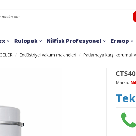
ex
Rulopak
Nilfisk Profesyonel
Ermop
GELER
Endüstriyel vakum makineleri
Patlamaya karşı korumalı 
CTS40
Marka:
Ni
Tekl