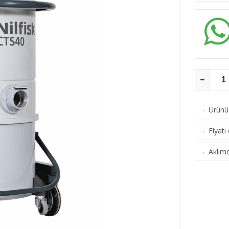
Ürünü 
·
Fiyatı
·
Aklımd
·