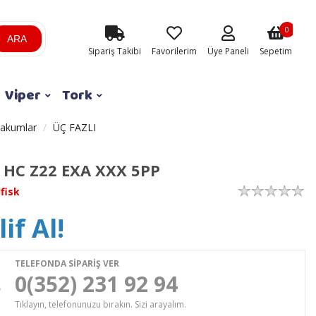
0
ARA
Sipariş Takibi
Favorilerim
Üye Paneli
Sepetim
Viper
Tork
vakumlar
ÜÇ FAZLI
 HC Z22 EXA XXX 5PP
lfisk
if Al!
TELEFONDA SİPARİŞ VER
0(352) 231 92 94
Tıklayın, telefonunuzu bırakın. Sizi arayalım.