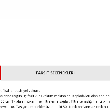
TAKSİT SEÇENEKLERİ
ifikalı endüstriyel vakum.
ına uygun üç fazlı kuru vakum makinaları. Kapladıkları alan son derec
00 cm²’lik alanı mükemmel filtreleme sağlar. Filtre temizliği,harici bir man
uttur. Taşıyıcı tekerlekler üzerindeki 50 litrelik paslanmaz çelik atık 