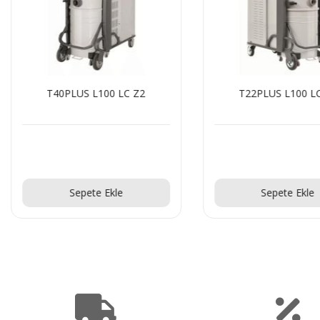
T40PLUS L100 LC Z2
T22PLUS L100 L
Teklif Al!
Teklif Al!
Sepete Ekle
Sepete Ekle