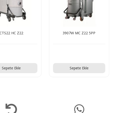
CTS22 HC Z22
3907W MC Z22 5PP
Teklif Al!
Teklif Al!
Sepete Ekle
Sepete Ekle