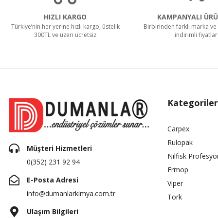
HIZLI KARGO
KAMPANYALI ÜRÜ
Türkiye’nin her yerine hızlı kargo, üstelik
Birbirinden farklı marka ve 
300TL ve üzeri ücretsiz
indirimli fiyatlar
Kategoriler
Carpex
Rulopak
Müşteri Hizmetleri
Nilfisk Profesyo
0(352) 231 92 94
Ermop
E-Posta Adresi
Viper
info@dumanlarkimya.com.tr
Tork
Ulaşım Bilgileri