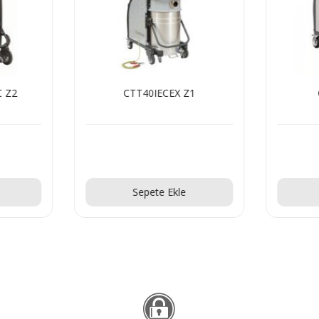
C Z2
CTT40IECEX Z1
Teklif Al!
Sepete Ekle