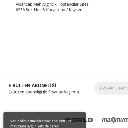
Alsancak Mah.Argıncık Toptancılar Sitesi
6236.Sok No:43 Kocasinan / Kayseri
E-BÜLTEN ABONELİĞİ
E-Bülten aboneliği ile fırsatları kaçırma...
Veri politikasındaki amaçlarla sınırlı ve
mevzuata uygun şekilde çerez