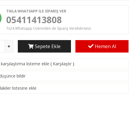
TIKLA WHATSAPP İLE SİPARİŞ VER
05411413808
7x24 Whatsapp Üzerinden de Sipariş Verebilirsiniz.
Sepete Ekle
Hemen Al
karşılaştırma listeme ekle
(
Karşılaştır
)
 düşünce bildir
akiler listesine ekle