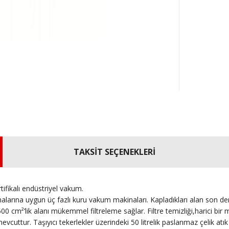
TAKSİT SEÇENEKLERİ
ifikalı endüstriyel vakum.
ına uygun üç fazlı kuru vakum makinaları. Kapladıkları alan son derec
00 cm²’lik alanı mükemmel filtreleme sağlar. Filtre temizliği,harici bir man
uttur. Taşıyıcı tekerlekler üzerindeki 50 litrelik paslanmaz çelik atık 