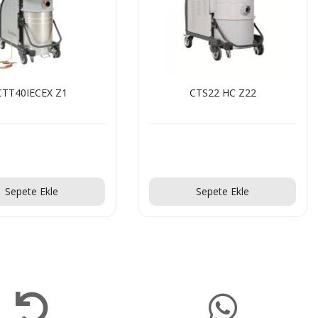
CTT40IECEX Z1
CTS22 HC Z22
Teklif Al!
Teklif Al!
Sepete Ekle
Sepete Ekle