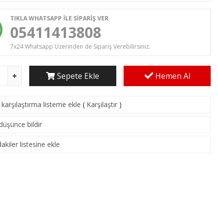
TIKLA WHATSAPP İLE SİPARİŞ VER
05411413808
7x24 Whatsapp Üzerinden de Sipariş Verebilirsiniz.
Sepete Ekle
Hemen Al
karşılaştırma listeme ekle
(
Karşılaştır
)
 düşünce bildir
akiler listesine ekle