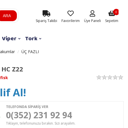
0
ARA
Sipariş Takibi
Favorilerim
Üye Paneli
Sepetim
Viper
Tork
vakumlar
ÜÇ FAZLI
 HC Z22
lfisk
if Al!
TELEFONDA SİPARİŞ VER
0(352) 231 92 94
Tıklayın, telefonunuzu bırakın. Sizi arayalım.