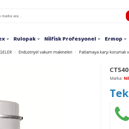
ex
Rulopak
Nilfisk Profesyonel
Ermop
GELER
Endüstriyel vakum makineleri
Patlamaya karşı korumalı 
CTS40
Marka:
Ni
Tekl