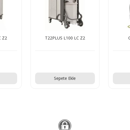
C Z2
T22PLUS L100 LC Z2
Teklif Al!
Sepete Ekle