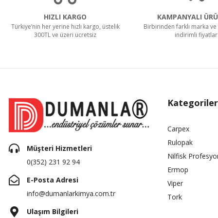
HIZLI KARGO
KAMPANYALI ÜRÜ
Türkiye’nin her yerine hızlı kargo, üstelik
Birbirinden farklı marka ve 
300TL ve üzeri ücretsiz
indirimli fiyatlar
Kategoriler
Carpex
Rulopak
Müşteri Hizmetleri
Nilfisk Profesyo
0(352) 231 92 94
Ermop
E-Posta Adresi
Viper
info@dumanlarkimya.com.tr
Tork
Ulaşım Bilgileri