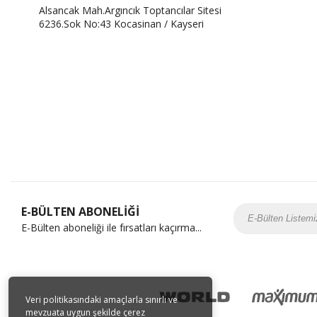
Alsancak Mah.Argıncık Toptancılar Sitesi
6236.Sok No:43 Kocasinan / Kayseri
E-BÜLTEN ABONELİĞİ
E-Bülten aboneliği ile fırsatları kaçırma...
Veri politikasındaki amaçlarla sınırlı ve
mevzuata uygun şekilde çerez