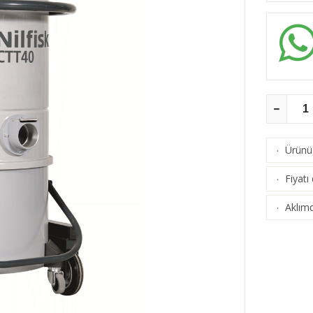
Ürünü 
·
Fiyatı
·
Aklımd
·