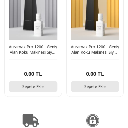
Auramax Pro 1200L Geniş
Auramax Pro 1200L Geniş
Alan Koku Makinesi Siyah
Alan Koku Makinesi Siyah
ve Dark Sapphire
ve Cute Auramax Koku
Auramax Koku Kartuşu
Kartuşu 250 ML
250 ML
Seti(437040179)63115
0.00
TL
0.00
TL
Seti(437040180)79926
Sepete Ekle
Sepete Ekle