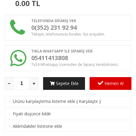
0.00
TL
TELEFONDA SİPARİŞ VER
0(352) 231 92 94
Tıklayın, telefonunuzu bırakın. Sizi arayalım.
TIKLA WHATSAPP İLE SİPARİŞ VER
05411413808
7x24 Whatsapp Üzerinden de Sipariş Verebilirsiniz.
Sepete Ekle
Hemen Al
Ürünü karşılaştırma listeme ekle
(
Karşılaştır
)
·
Fiyatı düşünce bildir
·
Aklımdakiler listesine ekle
·