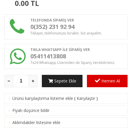
0.00
TL
TELEFONDA SİPARİŞ VER
0(352) 231 92 94
Tıklayın, telefonunuzu bırakın. Sizi arayalım.
TIKLA WHATSAPP İLE SİPARİŞ VER
05411413808
7x24 Whatsapp Üzerinden de Sipariş Verebilirsiniz.
Sepete Ekle
Hemen Al
Ürünü karşılaştırma listeme ekle
(
Karşılaştır
)
·
Fiyatı düşünce bildir
·
Aklımdakiler listesine ekle
·