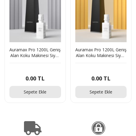
Auramax Pro 1200L Geniş
Auramax Pro 1200L Geniş
Alan Koku Makinesi Siyah
Alan Koku Makinesi Siyah
ve Dark Sapphire
ve Cute Auramax Koku
Auramax Koku Kartuşu
Kartuşu 250 ML
250 ML
Seti(437040179)63115
0.00
TL
0.00
TL
Seti(437040180)79926
Sepete Ekle
Sepete Ekle