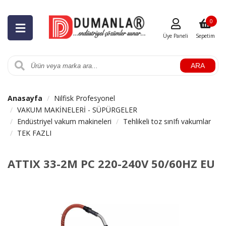
0
Üye Paneli
Sepetim
ARA
Anasayfa
Nilfisk Profesyonel
VAKUM MAKİNELERİ - SÜPÜRGELER
Endüstriyel vakum makineleri
Tehlikeli toz sınIfı vakumlar
TEK FAZLI
ATTIX 33-2M PC 220-240V 50/60HZ EU