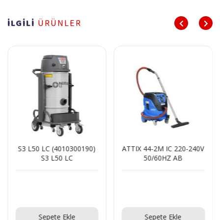
İLGİLİ
ÜRÜNLER
S3 L50 LC (4010300190)
ATTIX 44-2M IC 220-240V
S3 L50 LC
50/60HZ AB
Teklif Al!
Teklif Al!
Sepete Ekle
Sepete Ekle