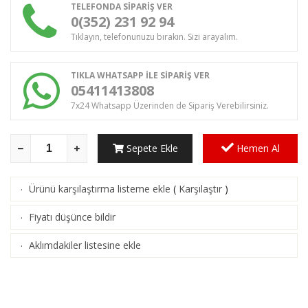
TELEFONDA SİPARİŞ VER
0(352) 231 92 94
Tıklayın, telefonunuzu bırakın. Sizi arayalım.
TIKLA WHATSAPP İLE SİPARİŞ VER
05411413808
7x24 Whatsapp Üzerinden de Sipariş Verebilirsiniz.
Sepete Ekle
Hemen Al
Ürünü karşılaştırma listeme ekle
(
Karşılaştır
)
·
Fiyatı düşünce bildir
·
Aklımdakiler listesine ekle
·