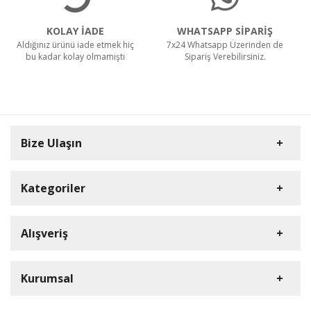
KOLAY İADE
WHATSAPP SİPARİŞ
Teklif Al!
Aldığınız ürünü iade etmek hiç
7x24 Whatsapp Üzerinden de
bu kadar kolay olmamıştı
Sipariş Verebilirsiniz.
SR 1601 B Akülü
Bize Ulaşın
Teklif Al!
Kategoriler
CTS40 MC Z22 EXA
Carpex
Alışveriş
Rulopak
Müşteri Hizmetleri
Nilfisk Profesyonel
Sipariş Takibi
Teklif Al!
0(352) 231 92 94
Kurumsal
Ermop
S.S.S.
E-Posta Adresi
Viper
Kargo ve Taşıma Bilgileri