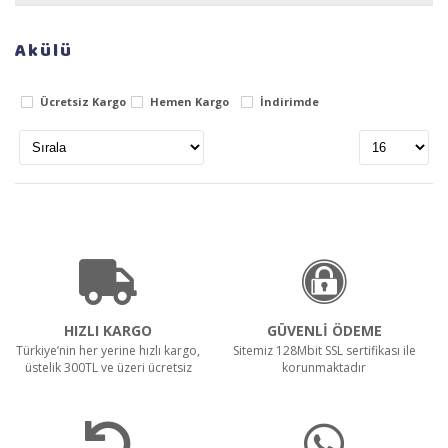
Markalar
RULOPAK AYAKKABI PARLATICI LİKİT CİLA 1 LT
Akülü
Stok Durumu
Ücretsiz Kargo
Hemen Kargo
İndirimde
Stokta var
Stokta yok
Teklif Al!
Fiyat Aralığı
RULOPAK SENSÖRLÜ HAVLU MAKİNESİ 26 CM -
BEYAZ
0
TL
6890
TL
Teklif Al!
HIZLI KARGO
GÜVENLİ ÖDEME
Türkiye’nin her yerine hızlı kargo,
Sitemiz 128Mbit SSL sertifikası ile
üstelik 300TL ve üzeri ücretsiz
korunmaktadır
RULOPAK ISLAK MOP DAR 500 GR