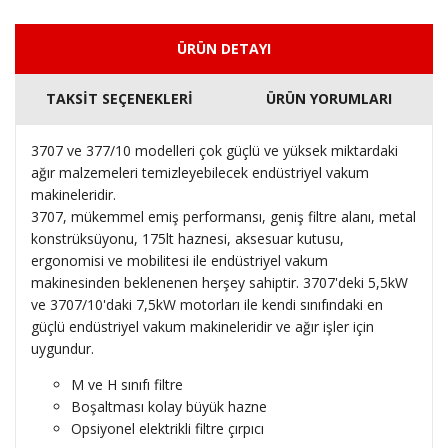
ÜRÜN DETAYI
TAKSİT SEÇENEKLERİ
ÜRÜN YORUMLARI
3707 ve 377/10 modelleri çok güçlü ve yüksek miktardaki
ağır malzemeleri temizleyebilecek endüstriyel vakum
makineleridir.
3707, mükemmel emiş performansı, geniş filtre alanı, metal
konstrüksüyonu, 175lt haznesi, aksesuar kutusu,
ergonomisi ve mobilitesi ile endüstriyel vakum
makinesinden beklenenen herşey sahiptir. 3707'deki 5,5kW
ve 3707/10'daki 7,5kW motorları ile kendi sınıfındaki en
güçlü endüstriyel vakum makineleridir ve ağır işler için
uygundur.
M ve H sınıfı filtre
Boşaltması kolay büyük hazne
Opsiyonel elektrikli filtre çırpıcı