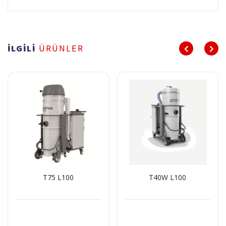
İLGİLİ
ÜRÜNLER
T75 L100
T40W L100