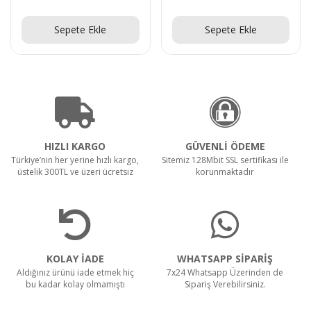
Teklif Al!
Teklif Al!
Sepete Ekle
Sepete Ekle
HIZLI KARGO
GÜVENLİ ÖDEME
Türkiye’nin her yerine hızlı kargo,
Sitemiz 128Mbit SSL sertifikası ile
üstelik 300TL ve üzeri ücretsiz
korunmaktadır
KOLAY İADE
WHATSAPP SİPARİŞ
Aldığınız ürünü iade etmek hiç
7x24 Whatsapp Üzerinden de
bu kadar kolay olmamıştı
Sipariş Verebilirsiniz.