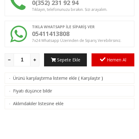
0(352) 231 92 94
Tıklayın, telefonunuzu bırakın. Sizi arayalım.
TIKLA WHATSAPP İLE SİPARİŞ VER
05411413808
7x24 Whatsapp Üzerinden de Sipariş Verebilirsiniz.
Sepete Ekle
Hemen Al
Ürünü karşılaştırma listeme ekle
(
Karşılaştır
)
·
Fiyatı düşünce bildir
·
Aklımdakiler listesine ekle
·