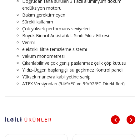
Doğrudan fana sürülen 3 Fazlı alüminyum döküm
endüksiyon motoru
Bakım gerektirmeyen
Sürekli kullanım
Çok yüksek performans seviyeleri
Büyük Birincil Antistatik L Sınıfı Yıldız Filtresi
Verimli
elektrikli filtre temizleme sistemi
Vakum monometresi
Çıkarılabilir ve çok geniş paslanmaz çelik çöp kutusu
Yıldız-Üçgen başlangıçlı su geçirmez Kontrol paneli
Yüksek manevra kabiliyetine sahip
ATEX Versiyonları (94/9/EC ve 99/92/EC Direktifleri)
İLGİLİ
ÜRÜNLER