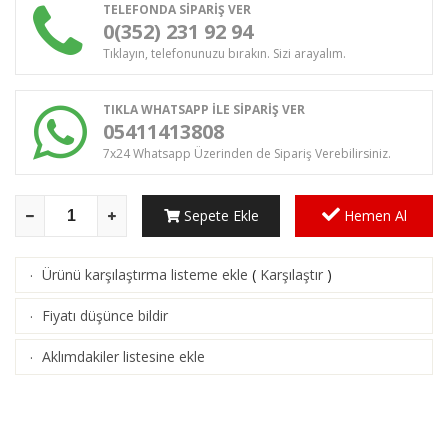
TELEFONDA SİPARİŞ VER
0(352) 231 92 94
Tıklayın, telefonunuzu bırakın. Sizi arayalım.
TIKLA WHATSAPP İLE SİPARİŞ VER
05411413808
7x24 Whatsapp Üzerinden de Sipariş Verebilirsiniz.
Sepete Ekle
Hemen Al
Ürünü karşılaştırma listeme ekle
(
Karşılaştır
)
·
Fiyatı düşünce bildir
·
Aklımdakiler listesine ekle
·