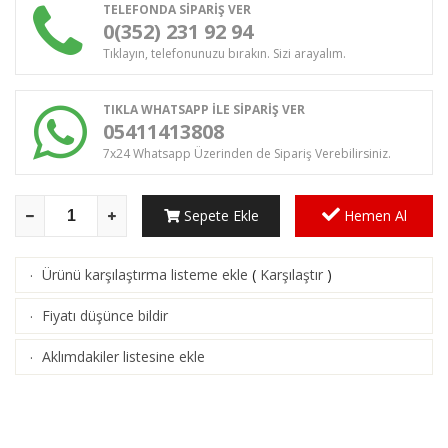
TELEFONDA SİPARİŞ VER
0(352) 231 92 94
Tıklayın, telefonunuzu bırakın. Sizi arayalım.
TIKLA WHATSAPP İLE SİPARİŞ VER
05411413808
7x24 Whatsapp Üzerinden de Sipariş Verebilirsiniz.
Sepete Ekle
Hemen Al
Ürünü karşılaştırma listeme ekle
(
Karşılaştır
)
·
Fiyatı düşünce bildir
·
Aklımdakiler listesine ekle
·