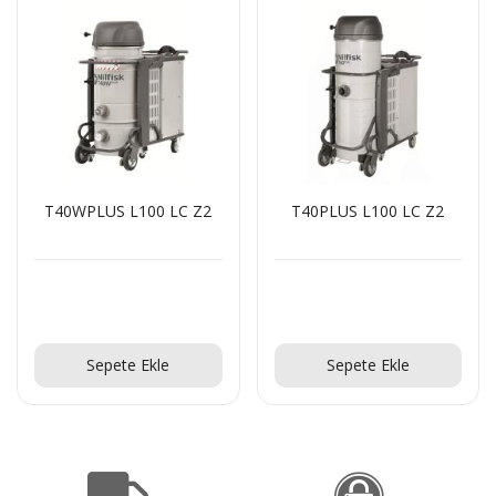
2
T40PLUS L100 LC Z2
T22PLUS L100 LC Z2
Teklif Al!
Teklif Al!
Sepete Ekle
Sepete Ekle