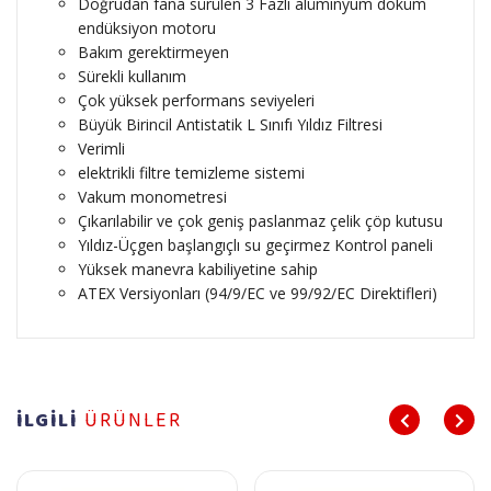
Doğrudan fana sürülen 3 Fazlı alüminyum döküm
endüksiyon motoru
Bakım gerektirmeyen
Sürekli kullanım
Çok yüksek performans seviyeleri
Büyük Birincil Antistatik L Sınıfı Yıldız Filtresi
Verimli
elektrikli filtre temizleme sistemi
Vakum monometresi
Çıkarılabilir ve çok geniş paslanmaz çelik çöp kutusu
Yıldız-Üçgen başlangıçlı su geçirmez Kontrol paneli
Yüksek manevra kabiliyetine sahip
ATEX Versiyonları (94/9/EC ve 99/92/EC Direktifleri)
İLGİLİ
ÜRÜNLER