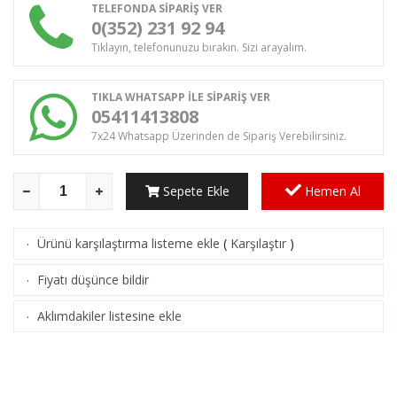
TELEFONDA SİPARİŞ VER
0(352) 231 92 94
Tıklayın, telefonunuzu bırakın. Sizi arayalım.
TIKLA WHATSAPP İLE SİPARİŞ VER
05411413808
7x24 Whatsapp Üzerinden de Sipariş Verebilirsiniz.
Sepete Ekle
Hemen Al
Ürünü karşılaştırma listeme ekle
(
Karşılaştır
)
·
Fiyatı düşünce bildir
·
Aklımdakiler listesine ekle
·