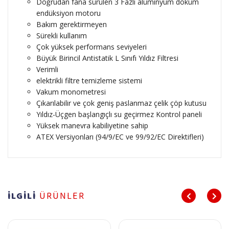
Doğrudan fana sürülen 3 Fazlı alüminyum döküm
endüksiyon motoru
Bakım gerektirmeyen
Sürekli kullanım
Çok yüksek performans seviyeleri
Büyük Birincil Antistatik L Sınıfı Yıldız Filtresi
Verimli
elektrikli filtre temizleme sistemi
Vakum monometresi
Çıkarılabilir ve çok geniş paslanmaz çelik çöp kutusu
Yıldız-Üçgen başlangıçlı su geçirmez Kontrol paneli
Yüksek manevra kabiliyetine sahip
ATEX Versiyonları (94/9/EC ve 99/92/EC Direktifleri)
İLGİLİ
ÜRÜNLER