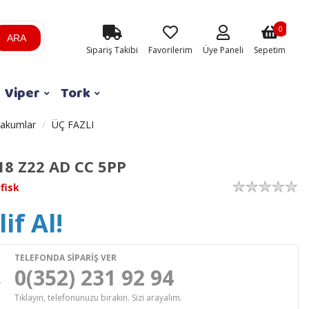
0
ARA
Sipariş Takibi
Favorilerim
Üye Paneli
Sepetim
Viper
Tork
vakumlar
ÜÇ FAZLI
18 Z22 AD CC 5PP
lfisk
if Al!
TELEFONDA SİPARİŞ VER
0(352) 231 92 94
Tıklayın, telefonunuzu bırakın. Sizi arayalım.