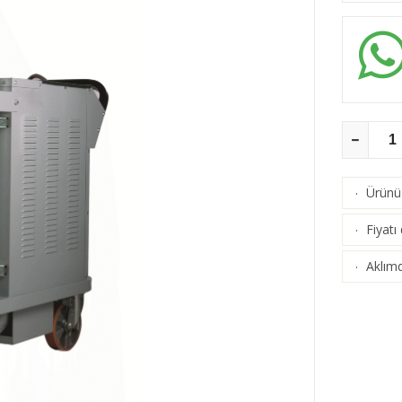
Ürünü 
·
Fiyatı
·
Aklımd
·