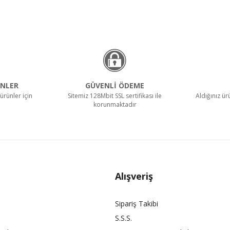
NLER
GÜVENLİ ÖDEME
ürünler için
Sitemiz 128Mbit SSL sertifikası ile
Aldığınız ü
korunmaktadır
Alışveriş
Sipariş Takibi
S.S.S.