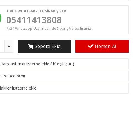
TIKLA WHATSAPP İLE SİPARİŞ VER
05411413808
7x24 Whatsapp Üzerinden de Sipariş Verebilirsiniz.
Sepete Ekle
Hemen Al
karşılaştırma listeme ekle
(
Karşılaştır
)
 düşünce bildir
akiler listesine ekle