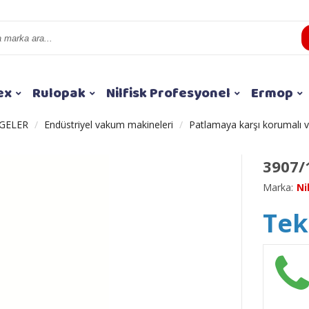
ex
Rulopak
Nilfisk Profesyonel
Ermop
GELER
Endüstriyel vakum makineleri
Patlamaya karşı korumalı 
3907/
Marka:
Ni
Tekl