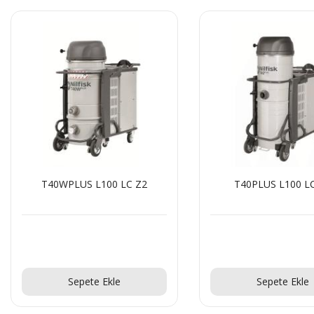
Z2
T40PLUS L100 LC Z2
T22PL
Teklif Al!
Sepete Ekle
S