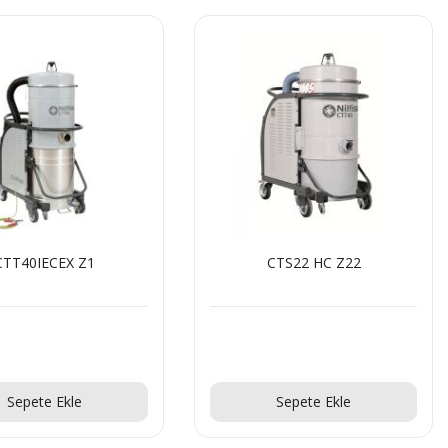
CTS22 HC Z22
3907W MC Z22 5P
Teklif Al!
Teklif Al!
Sepete Ekle
Sepete Ekle