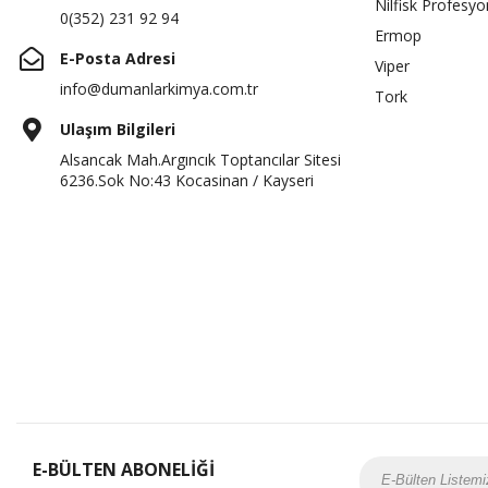
Nilfisk Profesyo
0(352) 231 92 94
Ermop
E-Posta Adresi
Viper
info@dumanlarkimya.com.tr
Tork
Ulaşım Bilgileri
Alsancak Mah.Argıncık Toptancılar Sitesi
6236.Sok No:43 Kocasinan / Kayseri
E-BÜLTEN ABONELİĞİ