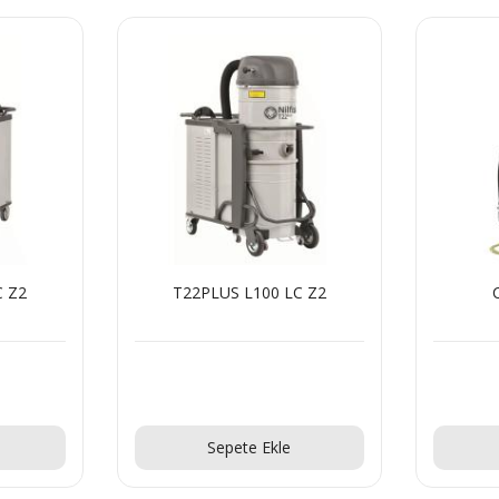
US L100 LC Z2
CTT40IECEX Z1
Teklif Al!
Teklif Al!
epete Ekle
Sepete Ekle