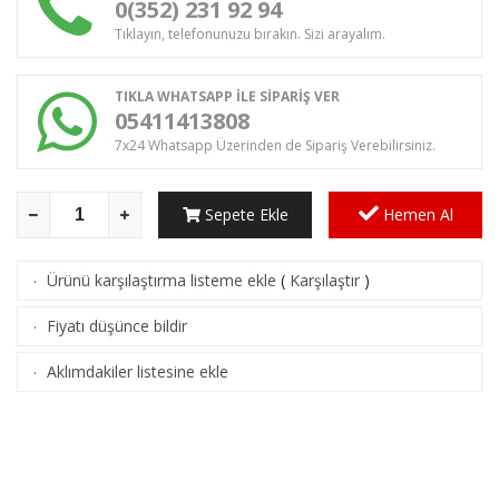
0(352) 231 92 94
Tıklayın, telefonunuzu bırakın. Sizi arayalım.
TIKLA WHATSAPP İLE SİPARİŞ VER
05411413808
7x24 Whatsapp Üzerinden de Sipariş Verebilirsiniz.
Sepete Ekle
Hemen Al
Ürünü karşılaştırma listeme ekle
(
Karşılaştır
)
·
Fiyatı düşünce bildir
·
Aklımdakiler listesine ekle
·