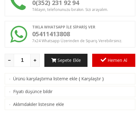
0(352) 231 92 94
Tıklayın, telefonunuzu bırakın. Sizi arayalım.
TIKLA WHATSAPP İLE SİPARİŞ VER
05411413808
7x24 Whatsapp Üzerinden de Sipariş Verebilirsiniz.
Sepete Ekle
Hemen Al
Ürünü karşılaştırma listeme ekle
(
Karşılaştır
)
·
Fiyatı düşünce bildir
·
Aklımdakiler listesine ekle
·