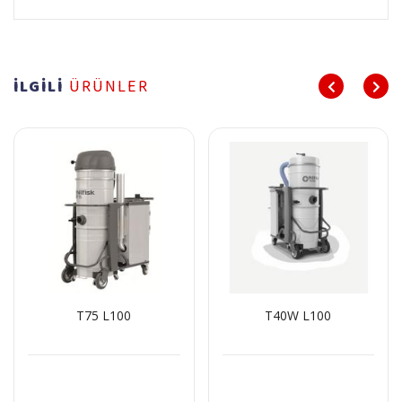
İLGİLİ
ÜRÜNLER
T75 L100
T40W L100