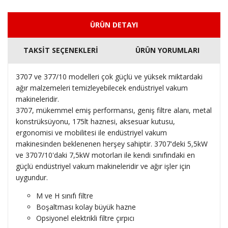
ÜRÜN DETAYI
TAKSİT SEÇENEKLERİ
ÜRÜN YORUMLARI
3707 ve 377/10 modelleri çok güçlü ve yüksek miktardaki
ağır malzemeleri temizleyebilecek endüstriyel vakum
makineleridir.
3707, mükemmel emiş performansı, geniş filtre alanı, metal
konstrüksüyonu, 175lt haznesi, aksesuar kutusu,
ergonomisi ve mobilitesi ile endüstriyel vakum
makinesinden beklenenen herşey sahiptir. 3707'deki 5,5kW
ve 3707/10'daki 7,5kW motorları ile kendi sınıfındaki en
güçlü endüstriyel vakum makineleridir ve ağır işler için
uygundur.
M ve H sınıfı filtre
Boşaltması kolay büyük hazne
Opsiyonel elektrikli filtre çırpıcı