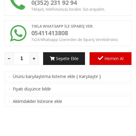
0(352) 231 92 94
Tıklayın, telefonunuzu bırakın. Sizi arayalım.
TIKLA WHATSAPP İLE SİPARİŞ VER
05411413808
7x24 Whatsapp Üzerinden de Sipariş Verebilirsiniz.
Sepete Ekle
Hemen Al
Ürünü karşılaştırma listeme ekle
(
Karşılaştır
)
·
Fiyatı düşünce bildir
·
Aklımdakiler listesine ekle
·