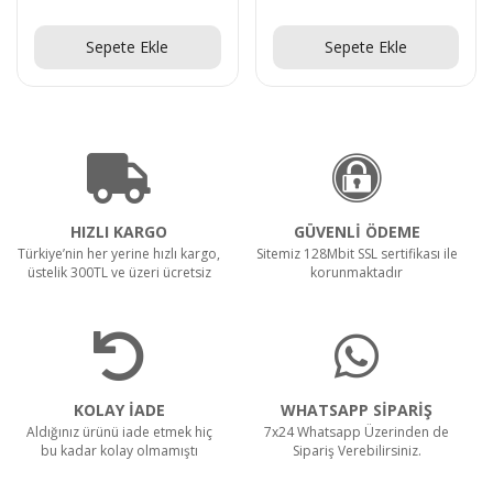
Teklif Al!
Teklif Al!
Sepete Ekle
Sepete Ekle
HIZLI KARGO
GÜVENLİ ÖDEME
Türkiye’nin her yerine hızlı kargo,
Sitemiz 128Mbit SSL sertifikası ile
üstelik 300TL ve üzeri ücretsiz
korunmaktadır
KOLAY İADE
WHATSAPP SİPARİŞ
Aldığınız ürünü iade etmek hiç
7x24 Whatsapp Üzerinden de
bu kadar kolay olmamıştı
Sipariş Verebilirsiniz.