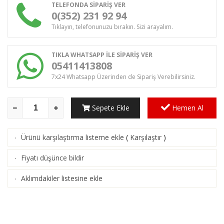
TELEFONDA SİPARİŞ VER
0(352) 231 92 94
Tıklayın, telefonunuzu bırakın. Sizi arayalım.
TIKLA WHATSAPP İLE SİPARİŞ VER
05411413808
7x24 Whatsapp Üzerinden de Sipariş Verebilirsiniz.
Sepete Ekle
Hemen Al
Ürünü karşılaştırma listeme ekle
(
Karşılaştır
)
·
Fiyatı düşünce bildir
·
Aklımdakiler listesine ekle
·