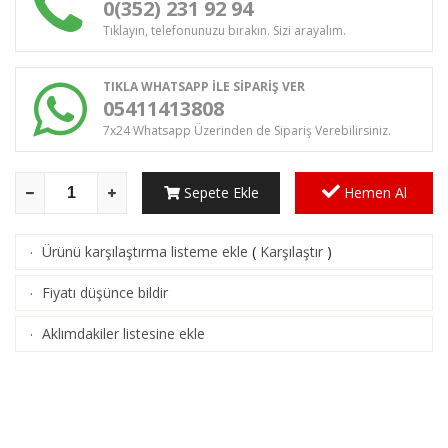
0(352) 231 92 94
Tıklayın, telefonunuzu bırakın. Sizi arayalım.
TIKLA WHATSAPP İLE SİPARİŞ VER
05411413808
7x24 Whatsapp Üzerinden de Sipariş Verebilirsiniz.
Sepete Ekle
Hemen Al
Ürünü karşılaştırma listeme ekle
(
Karşılaştır
)
·
Fiyatı düşünce bildir
·
Aklımdakiler listesine ekle
·