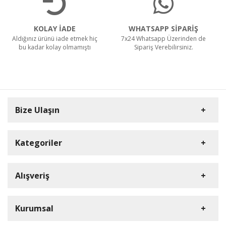
KOLAY İADE
WHATSAPP SİPARİŞ
Aldığınız ürünü iade etmek hiç
7x24 Whatsapp Üzerinden de
bu kadar kolay olmamıştı
Sipariş Verebilirsiniz.
Bize Ulaşın
Kategoriler
Carpex
Alışveriş
Rulopak
Müşteri Hizmetleri
Nilfisk Profesyonel
Sipariş Takibi
0(352) 231 92 94
Kurumsal
Ermop
S.S.S.
E-Posta Adresi