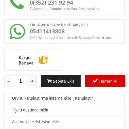
0(352) 231 92 94
Tıklayın, telefonunuzu bırakın. Sizi arayalım.
TIKLA WHATSAPP İLE SİPARİŞ VER
05411413808
7x24 Whatsapp Üzerinden de Sipariş Verebilirsiniz.
Sepete Ekle
Hemen Al
Ürünü karşılaştırma listeme ekle
(
Karşılaştır
)
·
Fiyatı düşünce bildir
·
Aklımdakiler listesine ekle
·