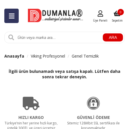
0
Üye Paneli
Sepetim
ARA
Anasayfa
Viking Profesyonel
Genel Temizlik
İlgili ürün bulunamadı veya satışa kapalı. Lütfen daha
sonra tekrar deneyin.
HIZLI KARGO
GÜVENLİ ÖDEME
Türkiye’nin her yerine hızlı kargo,
Sitemiz 128Mbit SSL sertifikası ile
üstelik 300TL ve üzeri ücretsiz
korunmaktadır