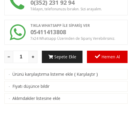
0(352) 231 92 94
Tıklayın, telefonunuzu bırakın. Sizi arayalım.
TIKLA WHATSAPP İLE SİPARİŞ VER
05411413808
7x24 Whatsapp Üzerinden de Sipariş Verebilirsiniz.
Sepete Ekle
Hemen Al
Ürünü karşılaştırma listeme ekle
(
Karşılaştır
)
·
Fiyatı düşünce bildir
·
Aklımdakiler listesine ekle
·