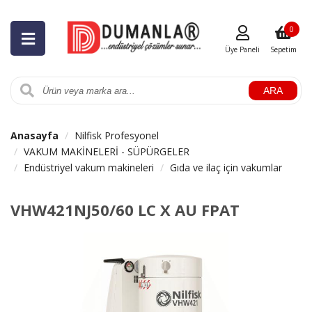
0
Üye Paneli
Sepetim
ARA
Anasayfa
Nilfisk Profesyonel
VAKUM MAKİNELERİ - SÜPÜRGELER
Endüstriyel vakum makineleri
Gıda ve ilaç için vakumlar
VHW421NJ50/60 LC X AU FPAT