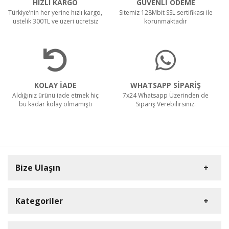
HIZLI KARGO
GÜVENLİ ÖDEME
Türkiye’nin her yerine hızlı kargo,
Sitemiz 128Mbit SSL sertifikası ile
üstelik 300TL ve üzeri ücretsiz
korunmaktadır
KOLAY İADE
WHATSAPP SİPARİŞ
Aldığınız ürünü iade etmek hiç
7x24 Whatsapp Üzerinden de
bu kadar kolay olmamıştı
Sipariş Verebilirsiniz.
Bize Ulaşın
Kategoriler
Carpex