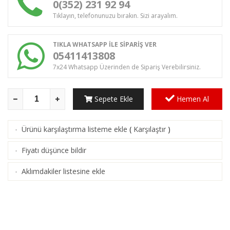
0(352) 231 92 94
Tıklayın, telefonunuzu bırakın. Sizi arayalım.
TIKLA WHATSAPP İLE SİPARİŞ VER
05411413808
7x24 Whatsapp Üzerinden de Sipariş Verebilirsiniz.
Sepete Ekle
Hemen Al
Ürünü karşılaştırma listeme ekle
(
Karşılaştır
)
·
Fiyatı düşünce bildir
·
Aklımdakiler listesine ekle
·