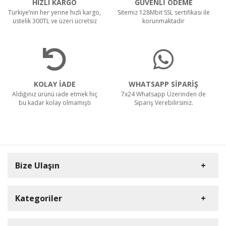
HIZLI KARGO
GÜVENLİ ÖDEME
Türkiye’nin her yerine hızlı kargo,
Sitemiz 128Mbit SSL sertifikası ile
üstelik 300TL ve üzeri ücretsiz
korunmaktadır
KOLAY İADE
WHATSAPP SİPARİŞ
Aldığınız ürünü iade etmek hiç
7x24 Whatsapp Üzerinden de
bu kadar kolay olmamıştı
Sipariş Verebilirsiniz.
Bize Ulaşın
Kategoriler
Carpex