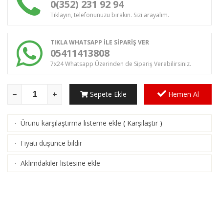
0(352) 231 92 94
Tıklayın, telefonunuzu bırakın. Sizi arayalım.
TIKLA WHATSAPP İLE SİPARİŞ VER
05411413808
7x24 Whatsapp Üzerinden de Sipariş Verebilirsiniz.
Sepete Ekle
Hemen Al
Ürünü karşılaştırma listeme ekle
(
Karşılaştır
)
·
Fiyatı düşünce bildir
·
Aklımdakiler listesine ekle
·